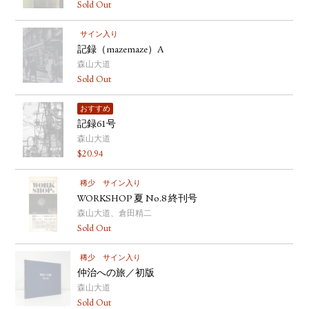
Sold Out
サイン入り
記録（mazemaze）A
森山大道
Sold Out
おすすめ
記録61号
森山大道
$
20.94
稀少
サイン入り
WORKSHOP 夏 No.8 終刊号
森山大道、倉田精二
Sold Out
稀少
サイン入り
仲治への旅／初版
森山大道
Sold Out