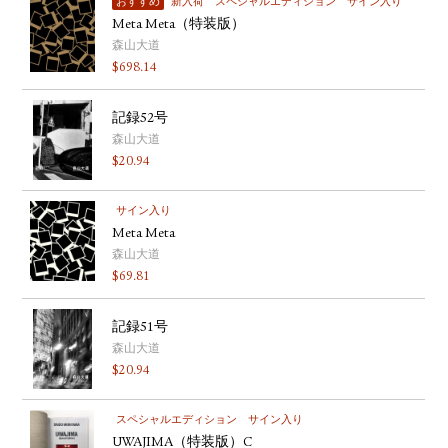
おすすめ
新入荷
スペシャルエディション
サイン入り
Meta Meta（特装版）
森山大道
$
698.14
記録52号
森山大道
$
20.94
サイン入り
Meta Meta
森山大道
$
69.81
記録51号
森山大道
$
20.94
スペシャルエディション
サイン入り
UWAJIMA（特装版）C