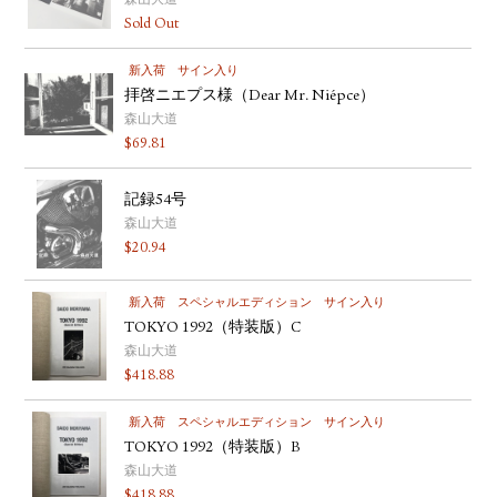
森山大道
Sold Out
新入荷
サイン入り
拝啓ニエプス様（Dear Mr. Niépce）
森山大道
$
69.81
記録54号
森山大道
$
20.94
新入荷
スペシャルエディション
サイン入り
TOKYO 1992（特装版）C
森山大道
$
418.88
新入荷
スペシャルエディション
サイン入り
TOKYO 1992（特装版）B
森山大道
$
418.88