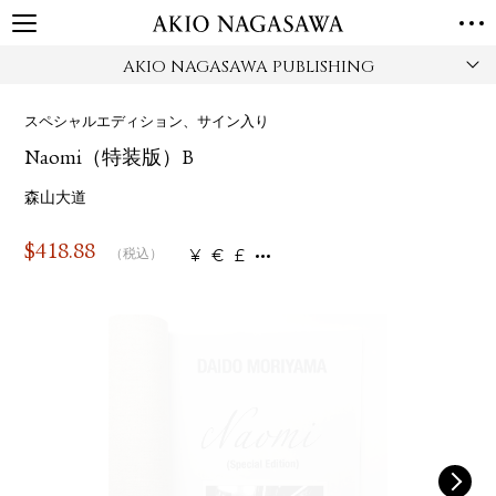
AKIO NAGASAWA PUBLISHING
TOP
GALLERY
スペシャルエディション、サイン入り
GINZA
AOYAMA
TORANOMON
Naomi（特装版）B
ONLINE
PUBLISHING
森山大道
ONLINE SHOP
$
418.88
¥
€
£
（税込）
NEWS
ABOUT
ABOUT US
LOCATIONS
PRIVACY POLICY
INSTAGRAM
GALLERY
PUBLISHING
TWITTER
FACEBOOK