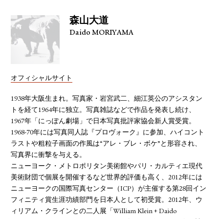
森山大道
Daido MORIYAMA
オフィシャルサイト
1938年大阪生まれ。写真家・岩宮武二、細江英公のアシスタン
トを経て1964年に独立。写真雑誌などで作品を発表し続け、
1967年「にっぽん劇場」で日本写真批評家協会新人賞受賞。
1968-70年には写真同人誌『プロヴォーク』に参加、ハイコント
ラストや粗粒子画面の作風は“アレ・ブレ・ボケ”と形容され、
写真界に衝撃を与える。
ニューヨーク・メトロポリタン美術館やパリ・カルティエ現代
美術財団で個展を開催するなど世界的評価も高く、2012年には
ニューヨークの国際写真センター（ICP）が主催する第28回イン
フィニティ賞生涯功績部門を日本人として初受賞。2012年、ウ
ィリアム・クラインとの二人展「William Klein + Daido