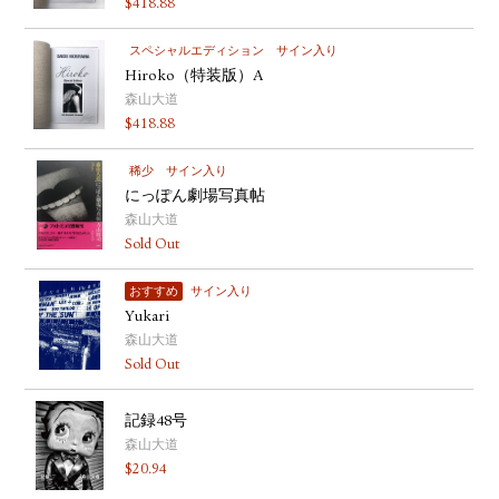
$
418.88
スペシャルエディション
サイン入り
Hiroko（特装版）A
森山大道
$
418.88
稀少
サイン入り
にっぽん劇場写真帖
森山大道
Sold Out
おすすめ
サイン入り
Yukari
森山大道
Sold Out
記録48号
森山大道
$
20.94