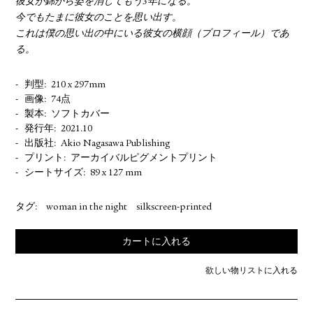
彼女が錦から姿を消してもう3年になる。
今でもたまに彼女のことを思い出す。
これは僕の思い出の中にいる彼女の横顔（プロフィール）であ
る。
判型
210 x 297mm
画像
74点
製本
ソフトカバー
発行年
2021.10
出版社
Akio Nagasawa Publishing
プリント
アーカイバルピグメントプリント
シートサイズ
89 x 127 mm
タグ:
woman in the night
silkscreen-printed
カートに入れる
欲しい物リストに入れる