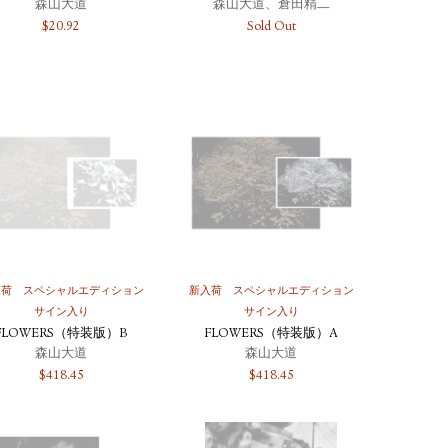
森山大道
森山大道、倉田精二
$
20.92
Sold Out
入荷
スペシャルエディション
新入荷
スペシャルエディション
サイン入り
サイン入り
FLOWERS（特装版）B
FLOWERS（特装版）A
森山大道
森山大道
$
418.45
$
418.45