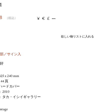
道
8
¥
€
£
（税込）
欲しい物リストに入れる
00部／サイン入
好
325 x 240 mm
144 頁
ハードカバー
2010
タカ・イシイギャラリー
intage