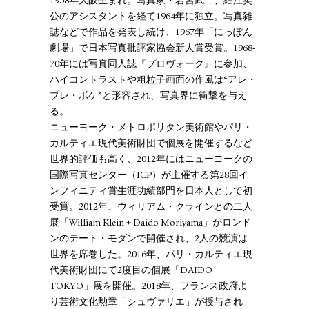
1938年大阪生まれ。写真家・岩宮武二、細江英
公のアシスタントを経て1964年に独立。写真雑
誌などで作品を発表し続け、1967年「にっぽん
劇場」で日本写真批評家協会新人賞受賞。1968-
70年には写真同人誌『プロヴォーク』に参加、
ハイコントラストや粗粒子画面の作風は“アレ・
ブレ・ボケ”と形容され、写真界に衝撃を与え
る。
ニューヨーク・メトロポリタン美術館やパリ・
カルティエ現代美術財団で個展を開催するなど
世界的評価も高く、2012年にはニューヨークの
国際写真センター（ICP）が主催する第28回イ
ンフィニティ賞生涯功績部門を日本人として初
受賞。2012年、ウィリアム・クラインとの二人
展「William Klein + Daido Moriyama」がロンド
ンのテート・モダンで開催され、2人の競演は
世界を席巻した。2016年、パリ・カルティエ現
代美術財団にて2度目の個展「DAIDO
TOKYO」展を開催。2018年、フランス政府よ
り芸術文化勲章「シュヴァリエ」が授与され