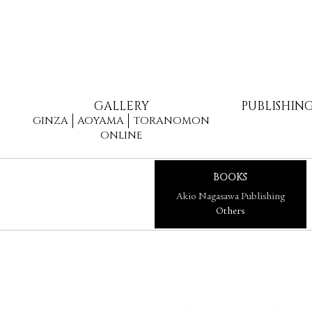
GALLERY
PUBLISHIN
GINZA
AOYAMA
TORANOMON
ONLINE
BOOKS
Akio Nagasawa Publishing
Others