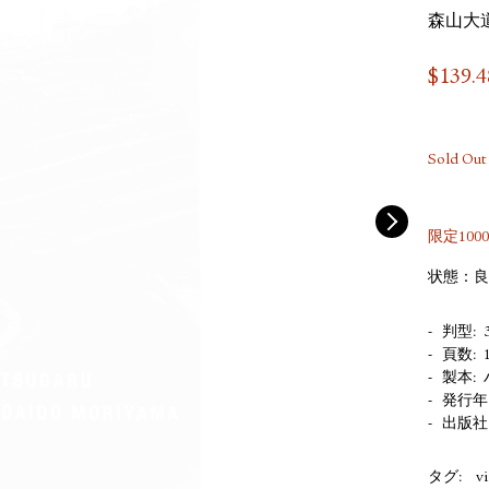
森山大
$
139.4
Sold Out
限定10
状態：良
判型
頁数
製本
発行年
出版社
タグ:
v