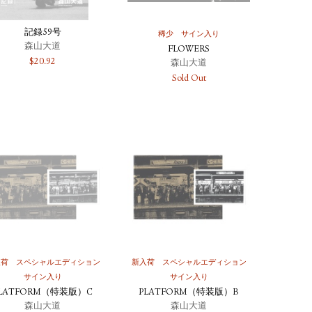
記録59号
稀少
サイン入り
森山大道
FLOWERS
$
20.92
森山大道
Sold Out
入荷
スペシャルエディション
新入荷
スペシャルエディション
サイン入り
サイン入り
LATFORM（特装版）C
PLATFORM（特装版）B
森山大道
森山大道