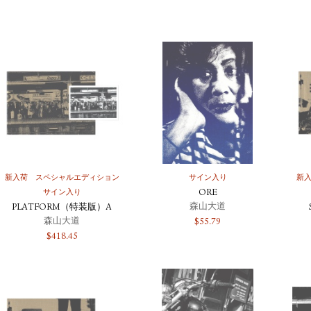
新入荷
スペシャルエディション
サイン入り
新
サイン入り
ORE
森山大道
PLATFORM（特装版）A
森山大道
$
55.79
$
418.45