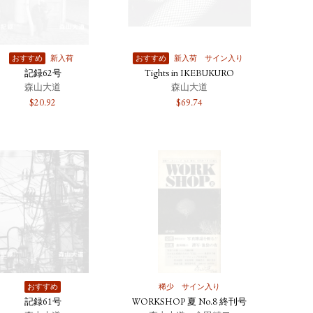
おすすめ
新入荷
おすすめ
新入荷
サイン入り
記録62号
Tights in IKEBUKURO
森山大道
森山大道
$
20.92
$
69.74
おすすめ
稀少
サイン入り
記録61号
WORKSHOP 夏 No.8 終刊号