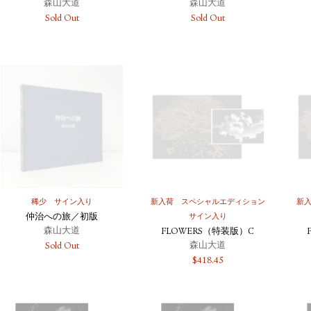
森山大道
森山大道
Sold Out
Sold Out
稀少
サイン入り
新入荷
スペシャルエディション
新
仲治への旅／初版
サイン入り
森山大道
FLOWERS（特装版）C
森山大道
Sold Out
$
418.45