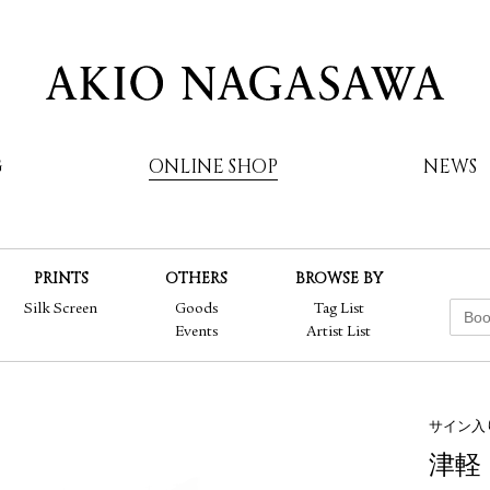
G
ONLINE SHOP
NEWS
PRINTS
OTHERS
BROWSE BY
AKIO NAGASAWA
Silk Screen
Goods
Tag List
Events
Artist List
サイン入
津軽