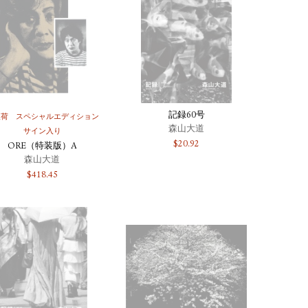
記録60号
入荷
スペシャルエディション
森山大道
サイン入り
$
20.92
ORE（特装版）A
森山大道
$
418.45