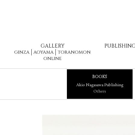
GALLERY
PUBLISHIN
GINZA
AOYAMA
TORANOMON
ONLINE
BOOKS
Akio Nagasawa Publishing
Others