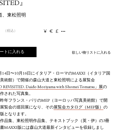
ISITED』
道
、
東松照明
¥
€
£
（税込）
ートに入れる
欲しい物リストに入れる
年4月14日〜10月16日にイタリア・ローマのMAXXI（イタリア国
紀美術館）で開催の森山大道と東松照明による展覧会
REVISITED. Daido Moriyama with Shomei Tomatsu」展
の
作された写真集。
昨年フランス・パリのMEP（ヨーロッパ写真美術館）で開
展覧会の巡回展になり、その
展覧会カタログ（MEP版）
の
版となります。
作品集、東松照明作品集、テキストブック（英・伊）の3冊
書MAXXI版には森山大道最新インタビューを収録しまし