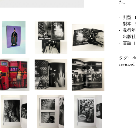
た。
判型
製本
発行年
出版社
言語（
タグ:
d
revisited