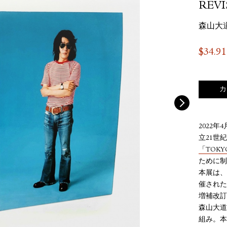
REV
森山大
$
34.91
カ
2022
立21世
「TOKYO 
ために制
本展は、
催された
増補改訂
森山大道
組み。本