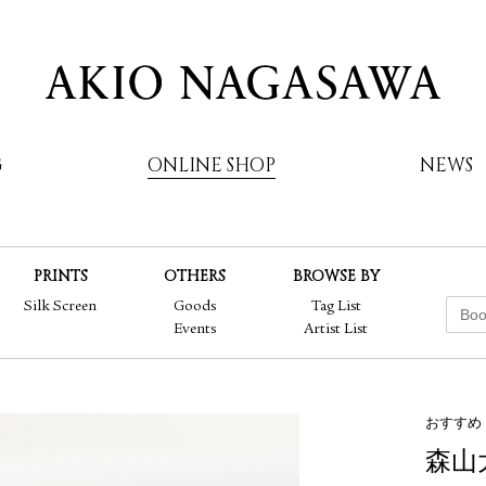
G
ONLINE SHOP
NEWS
PRINTS
OTHERS
BROWSE BY
AKIO NAGASAWA
Silk Screen
Goods
Tag List
Events
Artist List
おすすめ
森山