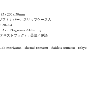
183 x 260 x 30mm
ソフトカバー、スリップケース入
2022.4
Akio Nagasawa Publishing
テキストブック）
英語／伊語
aido moriyama
shomei tomatsu
daido x tomatsu
tokyo