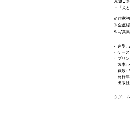
見過ごさ
－『犬と
※作家初
※全点縦
※写真集
判型
ケース
プリン
製本
頁数
発行年
出版社
タグ:
a