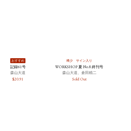
おすすめ
稀少
サイン入り
記録61号
WORKSHOP 夏 No.8 終刊号
森山大道
森山大道、倉田精二
$
20.91
Sold Out