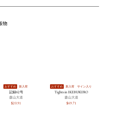
版物
おすすめ
新入荷
おすすめ
新入荷
サイン入り
記録62号
Tights in IKEBUKURO
森山大道
森山大道
$
20.91
$
69.71