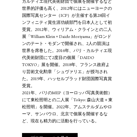
カルティエ現代美術財団で個展を開催するなど
世界的評価も高く、2012年にはニューヨークの
国際写真センター（ICP）が主催する第28回イ
ンフィニティ賞生涯功績部門を日本人として初
受賞。2012年、ウィリアム・クラインとの二人
展「William Klein + Daido Moriyama」がロンド
ンのテート・モダンで開催され、2人の競演は
世界を席巻した。2016年、パリ・カルティエ現
代美術財団にて2度目の個展「DAIDO
TOKYO」展を開催。2018年、フランス政府よ
り芸術文化勲章「シュヴァリエ」が授与され
た。2019年、ハッセルブラッド財団国際写真賞
受賞。
2021年、パリのMEP（ヨーロッパ写真美術館）
にて東松照明との二人展「Tokyo: 森山大道＋東
松照明」を開催。2022年、アムステルダムやロ
ーマ、サンパウロ、北京で個展を開催するな
ど、現在も精力的に活動を行っている。