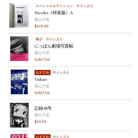
スペシャルエディション
サイン入り
Hiroko（特装版）A
森山大道
$
418.88
稀少
サイン入り
にっぽん劇場写真帖
森山大道
Sold Out
おすすめ
サイン入り
Yukari
森山大道
Sold Out
記録48号
森山大道
$
20.94
おすすめ
サイン入り