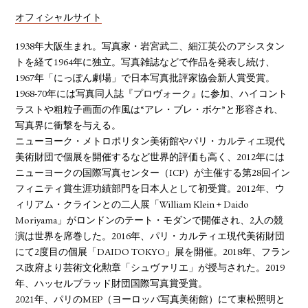
オフィシャルサイト
1938年大阪生まれ。写真家・岩宮武二、細江英公のアシスタン
トを経て1964年に独立。写真雑誌などで作品を発表し続け、
1967年「にっぽん劇場」で日本写真批評家協会新人賞受賞。
1968-70年には写真同人誌『プロヴォーク』に参加、ハイコント
ラストや粗粒子画面の作風は“アレ・ブレ・ボケ”と形容され、
写真界に衝撃を与える。
ニューヨーク・メトロポリタン美術館やパリ・カルティエ現代
美術財団で個展を開催するなど世界的評価も高く、2012年には
ニューヨークの国際写真センター（ICP）が主催する第28回イン
フィニティ賞生涯功績部門を日本人として初受賞。2012年、ウ
ィリアム・クラインとの二人展「William Klein + Daido
Moriyama」がロンドンのテート・モダンで開催され、2人の競
演は世界を席巻した。2016年、パリ・カルティエ現代美術財団
にて2度目の個展「DAIDO TOKYO」展を開催。2018年、フラン
ス政府より芸術文化勲章「シュヴァリエ」が授与された。2019
年、ハッセルブラッド財団国際写真賞受賞。
2021年、パリのMEP（ヨーロッパ写真美術館）にて東松照明と