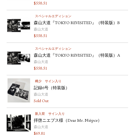
$
558.51
スペシャルエディション
森山大道『TOKYO REVISITED』（特装版）B
森山大道
$
558.51
スペシャルエディション
森山大道『TOKYO REVISITED』（特装版）A
森山大道
$
558.51
稀少
サイン入り
記録6号（特装版）
森山大道
Sold Out
新入荷
サイン入り
拝啓ニエプス様（Dear Mr. Niépce）
森山大道
$
69.81