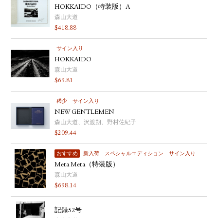
HOKKAIDO（特装版）A
森山大道
$
418.88
サイン入り
HOKKAIDO
森山大道
$
69.81
稀少
サイン入り
NEW GENTLEMEN
森山大道、沢渡朔、野村佐紀子
$
209.44
おすすめ
新入荷
スペシャルエディション
サイン入り
Meta Meta（特装版）
森山大道
$
698.14
記録52号