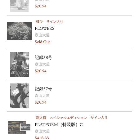
$
20.94
稀少
サイン入り
FLOWERS
森山大道
Sold Out
記録58号
森山大道
$
20.94
記録57号
森山大道
$
20.94
新入荷
スペシャルエディション
サイン入り
PLATFORM（特装版）C
森山大道
$
418.88