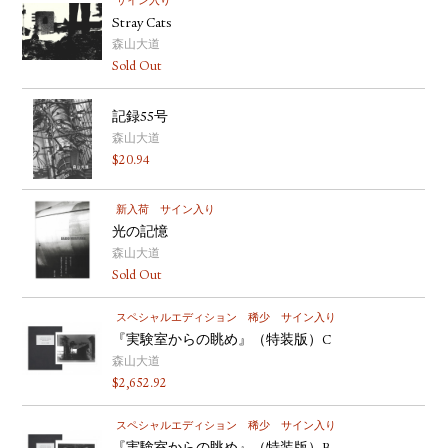
サイン入り
Stray Cats
森山大道
Sold Out
記録55号
森山大道
$
20.94
新入荷
サイン入り
光の記憶
森山大道
Sold Out
スペシャルエディション
稀少
サイン入り
『実験室からの眺め』（特装版）C
森山大道
$
2,652.92
スペシャルエディション
稀少
サイン入り