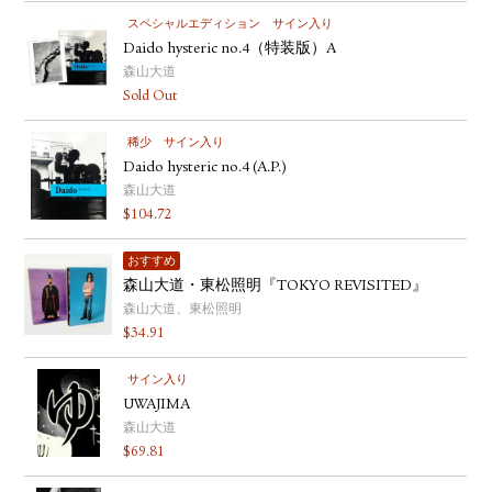
スペシャルエディション
サイン入り
Daido hysteric no.4（特装版）A
森山大道
Sold Out
稀少
サイン入り
Daido hysteric no.4 (A.P.)
森山大道
$
104.72
おすすめ
森山大道・東松照明『TOKYO REVISITED』
森山大道、東松照明
$
34.91
サイン入り
UWAJIMA
森山大道
$
69.81