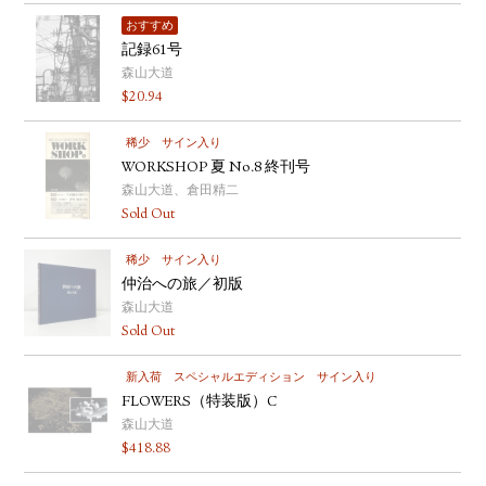
おすすめ
記録61号
森山大道
$
20.94
稀少
サイン入り
WORKSHOP 夏 No.8 終刊号
森山大道、倉田精二
Sold Out
稀少
サイン入り
仲治への旅／初版
森山大道
Sold Out
新入荷
スペシャルエディション
サイン入り
FLOWERS（特装版）C
森山大道
$
418.88