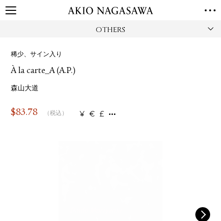
OTHERS
TOP
GALLERY
稀少、サイン入り
GINZA
AOYAMA
TORANOMON
À la carte_A (A.P.)
ONLINE
PUBLISHING
森山大道
ONLINE SHOP
$
83.78
¥
€
£
（税込）
NEWS
ABOUT
ABOUT US
LOCATIONS
PRIVACY POLICY
INSTAGRAM
GALLERY
PUBLISHING
TWITTER
FACEBOOK