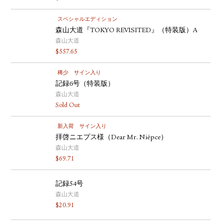
スペシャルエディション
森山大道『TOKYO REVISITED』（特装版）A
森山大道
$
557.65
稀少
サイン入り
記録6号（特装版）
森山大道
Sold Out
新入荷
サイン入り
拝啓ニエプス様（Dear Mr. Niépce）
森山大道
$
69.71
記録54号
森山大道
$
20.91