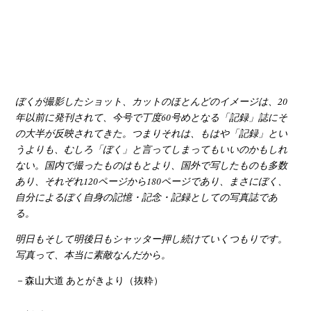
YOUTUBE
ぼくが撮影したショット、カットのほとんどのイメージは、20
年以前に発刊されて、今号で丁度60号めとなる「記録」誌にそ
の大半が反映されてきた。つまりそれは、もはや「記録」とい
うよりも、むしろ「ぼく」と言ってしまってもいいのかもしれ
ない。国内で撮ったものはもとより、国外で写したものも多数
あり、それぞれ120ページから180ページであり、まさにぼく、
自分によるぼく自身の記憶・記念・記録としての写真誌であ
る。
明日もそして明後日もシャッター押し続けていくつもりです。
写真って、本当に素敵なんだから。
－森山大道 あとがきより（抜粋）