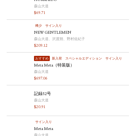
HOKKAIDO
森山大道
$
69.71
稀少
サイン入り
NEW GENTLEMEN
森山大道、沢渡朔、野村佐紀子
$
209.12
おすすめ
新入荷
スペシャルエディション
サイン入り
Meta Meta（特装版）
森山大道
$
697.06
記録52号
森山大道
$
20.91
サイン入り
Meta Meta
森山大道