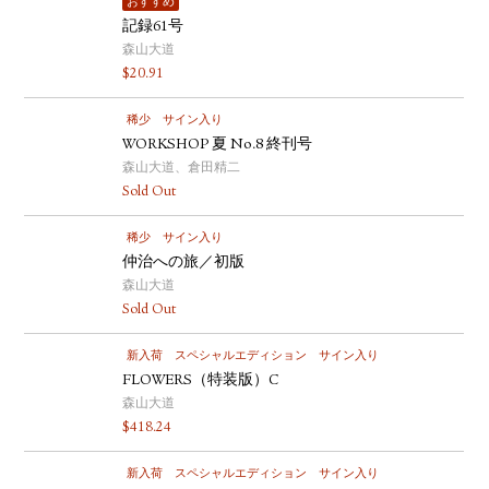
おすすめ
記録61号
森山大道
$
20.91
稀少
サイン入り
WORKSHOP 夏 No.8 終刊号
森山大道、倉田精二
Sold Out
稀少
サイン入り
仲治への旅／初版
森山大道
Sold Out
新入荷
スペシャルエディション
サイン入り
FLOWERS（特装版）C
森山大道
$
418.24
新入荷
スペシャルエディション
サイン入り