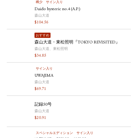
稀少
サイン入り
Daido hysteric no.4 (A.P.)
森山大道
$
104.56
おすすめ
森山大道・東松照明『TOKYO REVISITED』
森山大道、東松照明
$
34.85
サイン入り
UWAJIMA
森山大道
$
69.71
記録50号
森山大道
$
20.91
スペシャルエディション
サイン入り