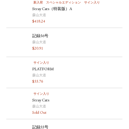
新入荷
スペシャルエディション
サイン入り
Stray Cats（特装版）A
森山大道
$
418.24
記録56号
森山大道
$
20.91
サイン入り
PLATFORM
森山大道
$
55.76
サイン入り
Stray Cats
森山大道
Sold Out
記録55号