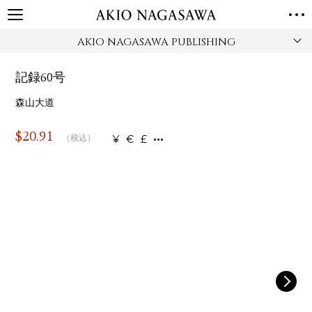
AKIO NAGASAWA PUBLISHING
TOP
GALLERY
記録60号
GINZA
AOYAMA
TORANOMON
ONLINE
森山大道
PUBLISHING
$
20.91
¥
€
£
（税込）
ONLINE SHOP
NEWS
ABOUT
ABOUT US
LOCATIONS
PRIVACY POLICY
INSTAGRAM
GALLERY
PUBLISHING
TWITTER
FACEBOOK