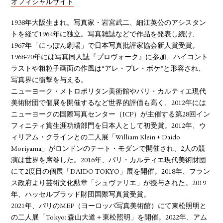
オフィシャルサイト
1938年大阪生まれ。写真家・岩宮武二、細江英公のアシスタン
トを経て1964年に独立。写真雑誌などで作品を発表し続け、
1967年「にっぽん劇場」で日本写真批評家協会新人賞受賞。
1968-70年には写真同人誌『プロヴォーク』に参加、ハイコント
ラストや粗粒子画面の作風は“アレ・ブレ・ボケ”と形容され、
写真界に衝撃を与える。
ニューヨーク・メトロポリタン美術館やパリ・カルティエ現代
美術財団で個展を開催するなど世界的評価も高く、2012年には
ニューヨークの国際写真センター（ICP）が主催する第28回イン
フィニティ賞生涯功績部門を日本人として初受賞。2012年、ウ
ィリアム・クラインとの二人展「William Klein + Daido
Moriyama」がロンドンのテート・モダンで開催され、2人の競
演は世界を席巻した。2016年、パリ・カルティエ現代美術財団
にて2度目の個展「DAIDO TOKYO」展を開催。2018年、フラン
ス政府より芸術文化勲章「シュヴァリエ」が授与された。2019
年、ハッセルブラッド財団国際写真賞受賞。
2021年、パリのMEP（ヨーロッパ写真美術館）にて東松照明と
の二人展「Tokyo: 森山大道＋東松照明」を開催。2022年、アム