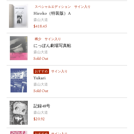
スペシャルエディション
サイン入り
Hiroko（特装版）A
森山大道
$
418.45
稀少
サイン入り
にっぽん劇場写真帖
森山大道
Sold Out
おすすめ
サイン入り
Yukari
森山大道
Sold Out
記録48号
森山大道
$
20.92