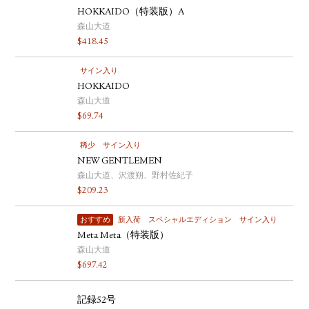
HOKKAIDO（特装版）A
森山大道
$
418.45
サイン入り
HOKKAIDO
森山大道
$
69.74
稀少
サイン入り
NEW GENTLEMEN
森山大道、沢渡朔、野村佐紀子
$
209.23
おすすめ
新入荷
スペシャルエディション
サイン入り
Meta Meta（特装版）
森山大道
$
697.42
記録52号