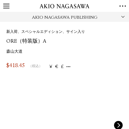
AKIO NAGASAWA PUBLISHING
TOP
GALLERY
新入荷、スペシャルエディション、サイン入り
GINZA
AOYAMA
TORANOMON
ORE（特装版）A
ONLINE
PUBLISHING
森山大道
ONLINE SHOP
$
418.45
¥
€
£
（税込）
NEWS
ABOUT
ABOUT US
LOCATIONS
PRIVACY POLICY
INSTAGRAM
GALLERY
PUBLISHING
TWITTER
FACEBOOK