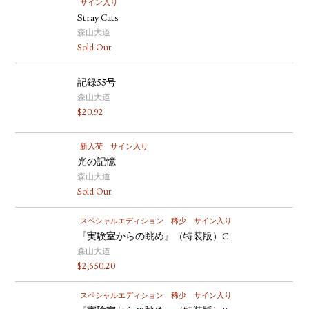
サイン入り
Stray Cats
森山大道
Sold Out
記録55号
森山大道
$
20.92
新入荷
サイン入り
光の記憶
森山大道
Sold Out
スペシャルエディション
稀少
サイン入り
『実験室からの眺め』（特装版）C
森山大道
$
2,650.20
スペシャルエディション
稀少
サイン入り