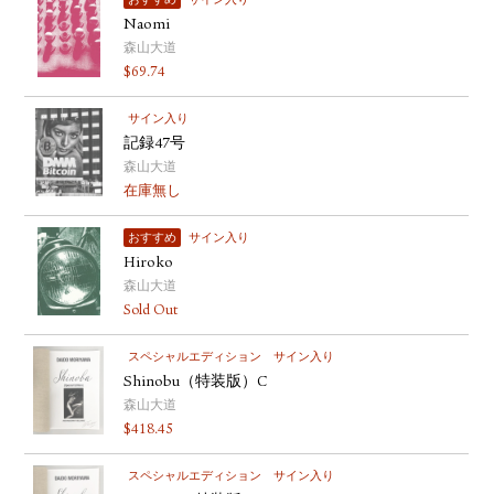
おすすめ
サイン入り
Naomi
森山大道
$
69.74
サイン入り
記録47号
森山大道
在庫無し
おすすめ
サイン入り
Hiroko
森山大道
Sold Out
スペシャルエディション
サイン入り
Shinobu（特装版）C
森山大道
$
418.45
スペシャルエディション
サイン入り