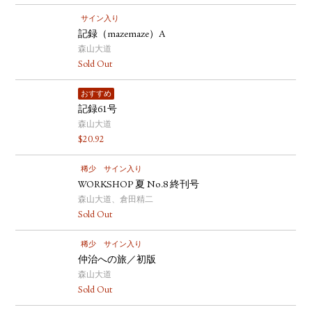
サイン入り
記録（mazemaze）A
森山大道
Sold Out
おすすめ
記録61号
森山大道
$
20.92
稀少
サイン入り
WORKSHOP 夏 No.8 終刊号
森山大道、倉田精二
Sold Out
稀少
サイン入り
仲治への旅／初版
森山大道
Sold Out