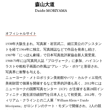
森山大道
Daido MORIYAMA
オフィシャルサイト
1938年大阪生まれ。写真家・岩宮武二、細江英公のアシスタン
トを経て1964年に独立。写真雑誌などで作品を発表し続け、
1967年「にっぽん劇場」で日本写真批評家協会新人賞受賞。
1968-70年には写真同人誌『プロヴォーク』に参加、ハイコント
ラストや粗粒子画面の作風は“アレ・ブレ・ボケ”と形容され、
写真界に衝撃を与える。
ニューヨーク・メトロポリタン美術館やパリ・カルティエ現代
美術財団で個展を開催するなど世界的評価も高く、2012年には
ニューヨークの国際写真センター（ICP）が主催する第28回イン
フィニティ賞生涯功績部門を日本人として初受賞。2012年、ウ
ィリアム・クラインとの二人展「William Klein + Daido
Moriyama」がロンドンのテート・モダンで開催され、2人の競