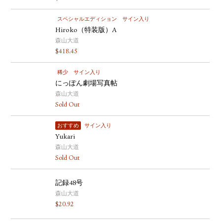
スペシャルエディション
サイン入り
Hiroko（特装版）A
森山大道
$
418.45
稀少
サイン入り
にっぽん劇場写真帖
森山大道
Sold Out
おすすめ
サイン入り
Yukari
森山大道
Sold Out
記録48号
森山大道
$
20.92