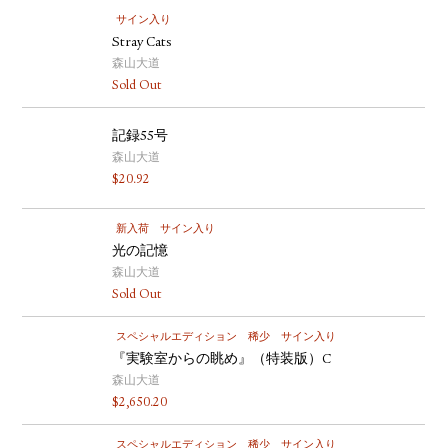
サイン入り
Stray Cats
森山大道
Sold Out
記録55号
森山大道
$
20.92
新入荷
サイン入り
光の記憶
森山大道
Sold Out
スペシャルエディション
稀少
サイン入り
『実験室からの眺め』（特装版）C
森山大道
$
2,650.20
スペシャルエディション
稀少
サイン入り