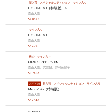
新入荷
スペシャルエディション
サイン入り
HOKKAIDO（特装版）A
森山大道
$
418.45
サイン入り
HOKKAIDO
森山大道
$
69.74
稀少
サイン入り
NEW GENTLEMEN
森山大道、沢渡朔、野村佐紀子
$
209.23
おすすめ
新入荷
スペシャルエディション
サイン入り
Meta Meta（特装版）
森山大道
$
697.42