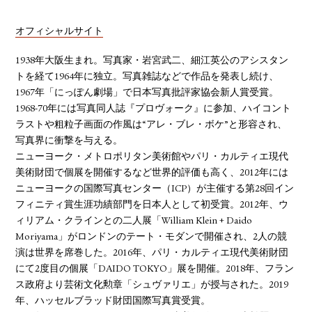
オフィシャルサイト
1938年大阪生まれ。写真家・岩宮武二、細江英公のアシスタン
トを経て1964年に独立。写真雑誌などで作品を発表し続け、
1967年「にっぽん劇場」で日本写真批評家協会新人賞受賞。
1968-70年には写真同人誌『プロヴォーク』に参加、ハイコント
ラストや粗粒子画面の作風は“アレ・ブレ・ボケ”と形容され、
写真界に衝撃を与える。
ニューヨーク・メトロポリタン美術館やパリ・カルティエ現代
美術財団で個展を開催するなど世界的評価も高く、2012年には
ニューヨークの国際写真センター（ICP）が主催する第28回イン
フィニティ賞生涯功績部門を日本人として初受賞。2012年、ウ
ィリアム・クラインとの二人展「William Klein + Daido
Moriyama」がロンドンのテート・モダンで開催され、2人の競
演は世界を席巻した。2016年、パリ・カルティエ現代美術財団
にて2度目の個展「DAIDO TOKYO」展を開催。2018年、フラン
ス政府より芸術文化勲章「シュヴァリエ」が授与された。2019
年、ハッセルブラッド財団国際写真賞受賞。