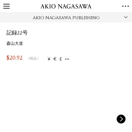
AKIO NAGASAWA PUBLISHING
TOP
GALLERY
記録22号
GINZA
AOYAMA
TORANOMON
ONLINE
森山大道
PUBLISHING
$
20.92
¥
€
£
（税込）
ONLINE SHOP
NEWS
ABOUT
ABOUT US
LOCATIONS
PRIVACY POLICY
INSTAGRAM
GALLERY
PUBLISHING
TWITTER
FACEBOOK