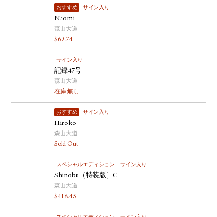
おすすめ
サイン入り
Naomi
森山大道
$
69.74
サイン入り
記録47号
森山大道
在庫無し
おすすめ
サイン入り
Hiroko
森山大道
Sold Out
スペシャルエディション
サイン入り
Shinobu（特装版）C
森山大道
$
418.45