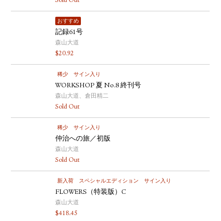
Sold Out
おすすめ
記録61号
森山大道
$
20.92
稀少
サイン入り
WORKSHOP 夏 No.8 終刊号
森山大道、倉田精二
Sold Out
稀少
サイン入り
仲治への旅／初版
森山大道
Sold Out
新入荷
スペシャルエディション
サイン入り
FLOWERS（特装版）C
森山大道
$
418.45