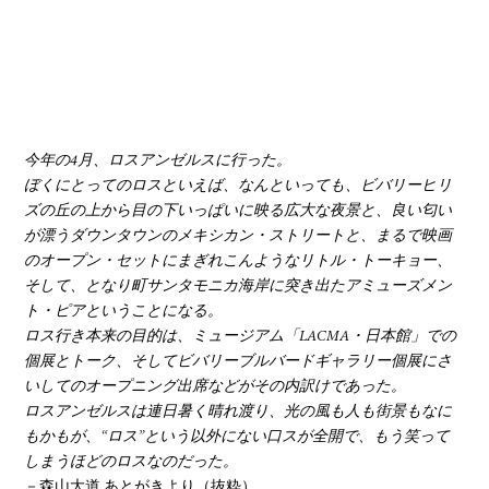
YOUTUBE
今年の4月、ロスアンゼルスに行った。
ぼくにとってのロスといえば、なんといっても、ビバリーヒリ
ズの丘の上から目の下いっぱいに映る広大な夜景と、良い匂い
が漂うダウンタウンのメキシカン・ストリートと、まるで映画
のオープン・セットにまぎれこんようなリトル・トーキョー、
そして、となり町サンタモニカ海岸に突き出たアミューズメン
ト・ピアということになる。
ロス行き本来の目的は、ミュージアム「LACMA・日本館」での
個展とトーク、そしてビバリーブルバードギャラリー個展にさ
いしてのオープニング出席などがその内訳けであった。
ロスアンゼルスは連日暑く晴れ渡り、光の風も人も街景もなに
もかもが、“ロス”という以外にない口スが全開で、もう笑って
しまうほどのロスなのだった。
－森山大道 あとがきより（抜粋）