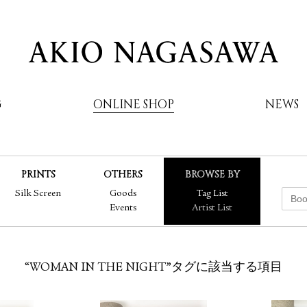
G
ONLINE SHOP
NEWS
PRINTS
OTHERS
BROWSE BY
AKIO NAGASAWA
Silk Screen
Goods
Tag List
Events
Artist List
“WOMAN IN THE NIGHT”タグに該当する項目