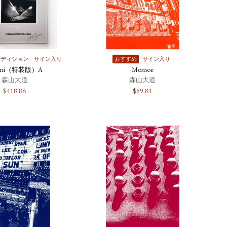
エディション
サイン入り
おすすめ
サイン入り
omi（特装版）A
Momoe
森山大道
森山大道
$
418.88
$
69.81