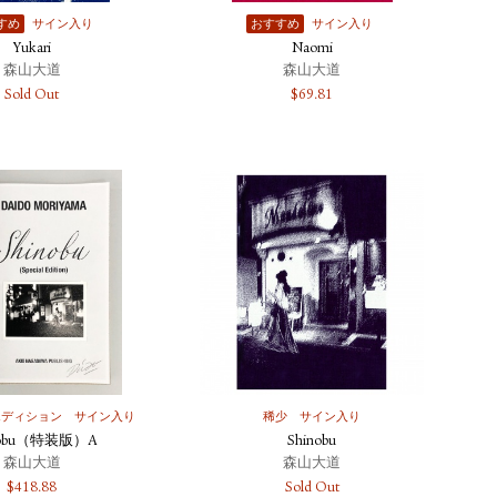
すめ
サイン入り
おすすめ
サイン入り
Yukari
Naomi
森山大道
森山大道
Sold Out
$
69.81
エディション
サイン入り
稀少
サイン入り
nobu（特装版）A
Shinobu
森山大道
森山大道
$
418.88
Sold Out