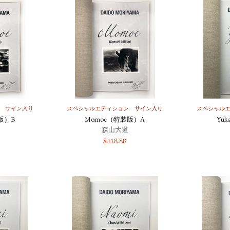
サイン入り
スペシャルエディション
サイン入り
スペシャル
版）B
Momoe（特装版）A
Yu
森山大道
$
418.88