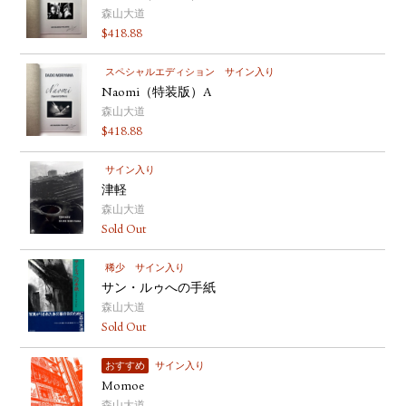
森山大道
$
418.88
スペシャルエディション
サイン入り
Naomi（特装版）A
森山大道
$
418.88
サイン入り
津軽
森山大道
Sold Out
稀少
サイン入り
サン・ルゥへの手紙
森山大道
Sold Out
おすすめ
サイン入り
Momoe