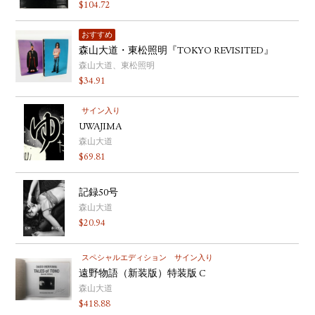
$
104.72
おすすめ
森山大道・東松照明『TOKYO REVISITED』
森山大道、東松照明
$
34.91
サイン入り
UWAJIMA
森山大道
$
69.81
記録50号
森山大道
$
20.94
スペシャルエディション
サイン入り
遠野物語（新装版）特装版 C
森山大道
$
418.88