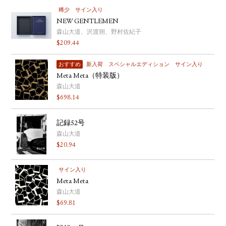
稀少
サイン入り
NEW GENTLEMEN
森山大道、沢渡朔、野村佐紀子
$
209.44
おすすめ
新入荷
スペシャルエディション
サイン入り
Meta Meta（特装版）
森山大道
$
698.14
記録52号
森山大道
$
20.94
サイン入り
Meta Meta
森山大道
$
69.81