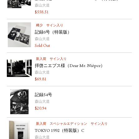
森山大道
$
558.51
稀少
サイン入り
記録6号（特装版）
森山大道
Sold Out
新入荷
サイン入り
拝啓ニエプス様（Dear Mr. Niépce）
森山大道
$
69.81
記録54号
森山大道
$
20.94
新入荷
スペシャルエディション
サイン入り
TOKYO 1992（特装版）C
森山大道