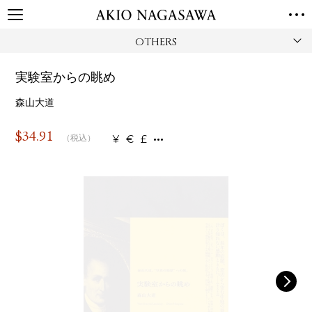
OTHERS
TOP
GALLERY
実験室からの眺め
GINZA
AOYAMA
TORANOMON
ONLINE
森山大道
PUBLISHING
$
34.91
¥
€
£
（税込）
ONLINE SHOP
NEWS
ABOUT
ABOUT US
LOCATIONS
PRIVACY POLICY
INSTAGRAM
GALLERY
PUBLISHING
TWITTER
FACEBOOK