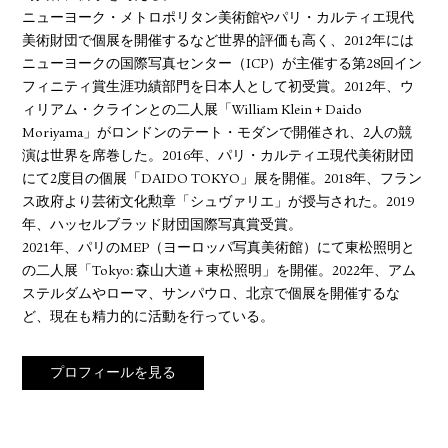
ニューヨーク・メトロポリタン美術館やパリ・カルティエ現代
美術財団で個展を開催するなど世界的評価も高く、2012年には
ニューヨークの国際写真センター（ICP）が主催する第28回イン
フィニティ賞生涯功績部門を日本人として初受賞。2012年、ウ
ィリアム・クラインとの二人展「William Klein + Daido
Moriyama」がロンドンのテート・モダンで開催され、2人の競
演は世界を席巻した。2016年、パリ・カルティエ現代美術財団
にて2度目の個展「DAIDO TOKYO」展を開催。2018年、フラン
ス政府より芸術文化勲章「シュヴァリエ」が授与された。2019
年、ハッセルブラッド財団国際写真賞受賞。
2021年、パリのMEP（ヨーロッパ写真美術館）にて東松照明と
の二人展「Tokyo: 森山大道＋東松照明」を開催。2022年、アム
ステルダムやローマ、サンパウロ、北京で個展を開催するな
ど、現在も精力的に活動を行っている。
プロフィールを見る