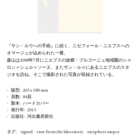
YOUTUBE
『サン・ルウへの手紙』に続く、ニセフォール・ニエプスへの
オマージュが込められた一冊。
森山は2008年7月にニエプスの故郷・ブルゴーニュ地域圏のシャ
ロン＝シュル＝ソーヌ、またサン・ルゥにあるニエプスのスタ
ジオを訪ね、そこで撮影された写真が収録されている。
版型
263 x 180 mm
頁数
84頁
製本
ハードカバー
発行年
2013
出版社
河出書房新社
タグ:
signed
view from the laboratory
nicephore niepce