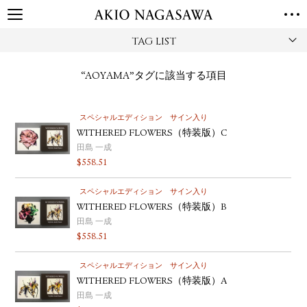
TAG LIST
TOP
GALLERY
“AOYAMA”タグに該当する項目
GINZA
AOYAMA
TORANOMON
ONLINE
スペシャルエディション
サイン入り
PUBLISHING
WITHERED FLOWERS（特装版）C
ONLINE SHOP
田島 一成
$
558.51
NEWS
ABOUT
スペシャルエディション
サイン入り
ABOUT US
LOCATIONS
WITHERED FLOWERS（特装版）B
田島 一成
PRIVACY POLICY
$
558.51
INSTAGRAM
スペシャルエディション
サイン入り
GALLERY
PUBLISHING
WITHERED FLOWERS（特装版）A
TWITTER
田島 一成
FACEBOOK