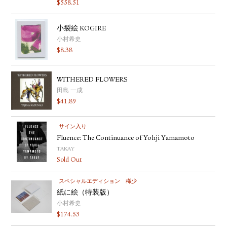
$
558.51
YOUTUBE
小裂絵 KOGIRE
小村希史
$
8.38
WITHERED FLOWERS
田島 一成
$
41.89
サイン入り
Fluence: The Continuance of Yohji Yamamoto
TAKAY
Sold Out
スペシャルエディション
稀少
紙に絵（特装版）
小村希史
$
174.53