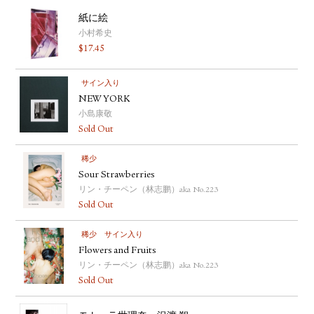
紙に絵
小村希史
$
17.45
サイン入り
NEW YORK
小島康敬
Sold Out
稀少
Sour Strawberries
リン・チーペン（林志鹏）aka No.223
Sold Out
稀少
サイン入り
Flowers and Fruits
リン・チーペン（林志鹏）aka No.223
Sold Out