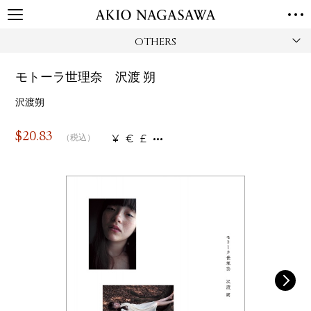
OTHERS
TOP
GALLERY
モトーラ世理奈 沢渡 朔
GINZA
AOYAMA
TORANOMON
ONLINE
沢渡朔
PUBLISHING
$
20.83
¥
€
£
（税込）
ONLINE SHOP
NEWS
ABOUT
ABOUT US
LOCATIONS
PRIVACY POLICY
INSTAGRAM
GALLERY
PUBLISHING
TWITTER
FACEBOOK