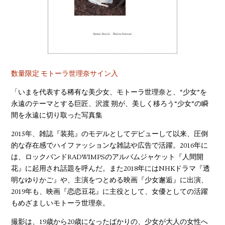
YOUTUBE
数量限定 モトーラ世理奈サイン入
「いまを代表する稀有な美少女、モトーラ世理奈と、“少女”を
永遠のテーマとする巨匠、沢渡 朔が、美しく移ろう“少女”の瞬
間を永遠に切り取った写真集
2015年、雑誌『装苑』のモデルとしてデビューして以来、圧倒
的な存在感でハイファッションな雑誌や広告で活躍。2016年に
は、ロックバンドRADWIMPSのアルバムジャケット『人間開
花』に起用され話題を呼んだ。また2018年にはNHKドラマ『透
明なゆりかご』や、主演をつとめる映画『少女邂逅』に出演、
2019年も、映画『恋恋豆花』に主役として、女優としての活躍
もめざましいモトーラ世理奈。
撮影は、19歳から20歳になったばかりの、少女が大人の女性へ