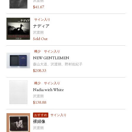
沢渡朔
$
41.67
サイン入り
ナディア
沢渡朔
Sold Out
稀少
サイン入り
NEW GENTLEMEN
森山大道、沢渡朔、野村佐紀子
$
208.33
稀少
サイン入り
Nadia with White
沢渡朔
$
138.88
おすすめ
サイン入り
裸婦像
沢渡朔