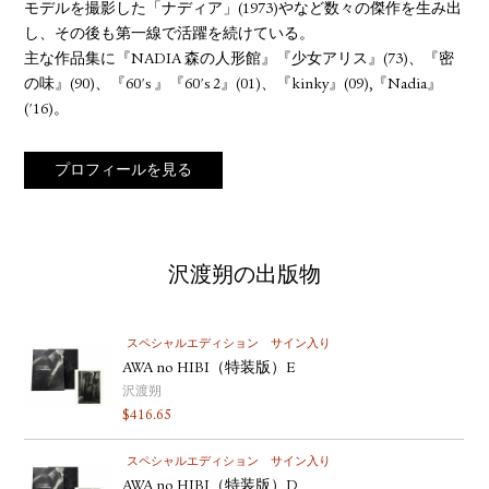
モデルを撮影した「ナディア」(1973)やなど数々の傑作を生み出
し、その後も第一線で活躍を続けている。
主な作品集に『NADIA 森の人形館』『少女アリス』(73)、『密
の味』(90)、『60's 』『60's 2』(01)、『kinky』(09),『Nadia』
('16)。
プロフィールを見る
沢渡朔の出版物
スペシャルエディション
サイン入り
AWA no HIBI（特装版）E
沢渡朔
$
416.65
スペシャルエディション
サイン入り
AWA no HIBI（特装版）D