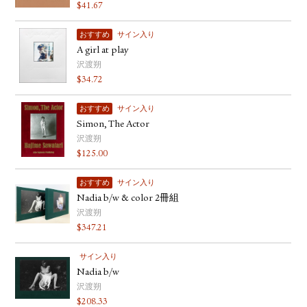
$
41.67
おすすめ
サイン入り
A girl at play
沢渡朔
$
34.72
おすすめ
サイン入り
Simon, The Actor
沢渡朔
$
125.00
おすすめ
サイン入り
Nadia b/w & color 2冊組
沢渡朔
$
347.21
サイン入り
Nadia b/w
沢渡朔
$
208.33