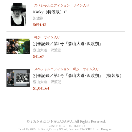
スペシャルエディション
サイン入り
Kinky（特装版）C
沢渡朔
$
694.42
稀少
サイン入り
別冊記録／第1号『森山大道×沢渡朔』
森山大道、沢渡朔
$
41.67
スペシャルエディション
稀少
サイン入り
別冊記録／第1号『森山大道×沢渡朔』（特装版）
森山大道、沢渡朔
$
1,041.64
© 2026 AKIO NAGASAWA. All Rights Reserved.
BRISK FOREST UK LIMITED
Level 18, 40 Bank Street, Canary Wharf, London, E14 5NR United Kingdom