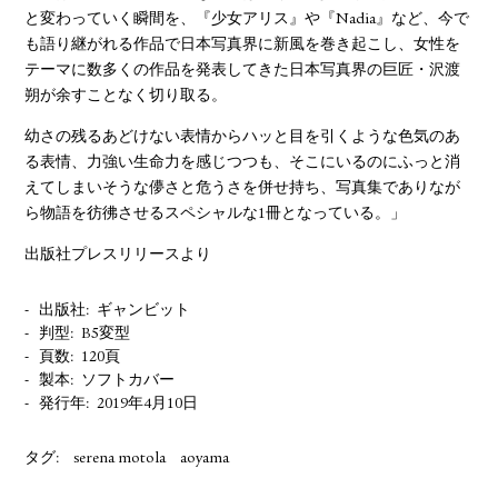
と変わっていく瞬間を、『少女アリス』や『Nadia』など、今で
も語り継がれる作品で日本写真界に新風を巻き起こし、女性を
テーマに数多くの作品を発表してきた日本写真界の巨匠・沢渡
朔が余すことなく切り取る。
幼さの残るあどけない表情からハッと目を引くような色気のあ
る表情、力強い生命力を感じつつも、そこにいるのにふっと消
えてしまいそうな儚さと危うさを併せ持ち、写真集でありなが
ら物語を彷彿させるスペシャルな1冊となっている。」
出版社プレスリリースより
出版社
ギャンビット
判型
B5変型
頁数
120頁
製本
ソフトカバー
発行年
2019年4月10日
タグ:
serena motola
aoyama