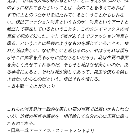
えば、当然僕ら人間が枯れるということに考えが及ぶので、僕
のように枯れてきたということは、花のことを考えてみれば、
すでに土とのつながりを絶たれているということかもしれな
い。僕はファッション写真というものが、写真というアートと
独立して存在しているということを、このタジイマックスの写
真集で初めて知った。そして彼があくまでファッション写真を
撮る、ということに矜持のようなものを感じていることも。枯
れた花は美しい。なぜ美しいと感じるのか。やはりそれは僕ら
がそこに無常を見るからに他ならないだろう。花は生死の事実
を美しく見せてくれるのだ。そもそも花はなぜ美しいのか。あ
る学者によると、それは花が美しくあって、昆虫や僕らを楽し
ませたいからなのだという。僕はそれを信じる。
－坂本龍一 あとがきより
これらの写真群は一般的な美しい花の写真では無いかもしれな
いが、他者の視点や感覚を一切排除して自分の心に正直に撮っ
たものである。
－田島一成 アーティストステートメントより