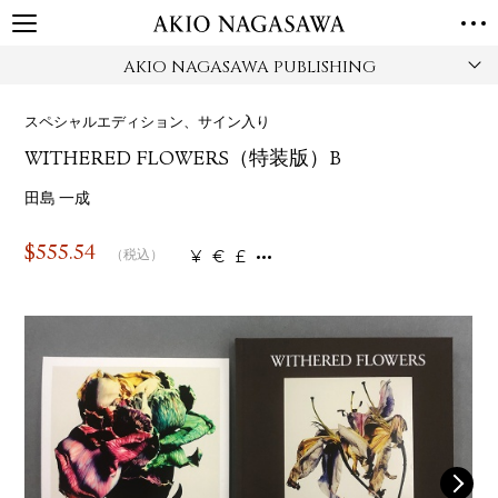
AKIO NAGASAWA PUBLISHING
TOP
GALLERY
スペシャルエディション、サイン入り
GINZA
AOYAMA
TORANOMON
WITHERED FLOWERS（特装版）B
ONLINE
PUBLISHING
田島 一成
ONLINE SHOP
$
555.54
¥
€
£
（税込）
NEWS
ABOUT
ABOUT US
LOCATIONS
PRIVACY POLICY
INSTAGRAM
GALLERY
PUBLISHING
TWITTER
FACEBOOK