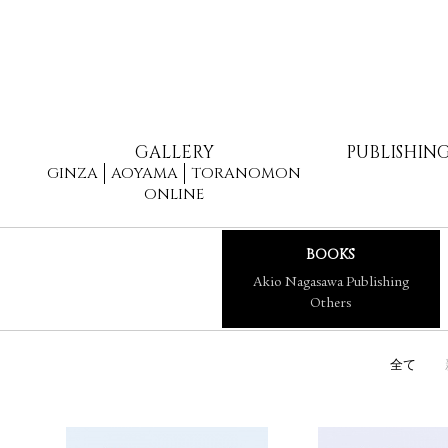
GALLERY
PUBLISHIN
GINZA
AOYAMA
TORANOMON
ONLINE
BOOKS
Akio Nagasawa Publishing
Others
全て