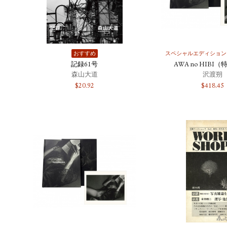
おすすめ
スペシャルエディション
記録61号
AWA no HIBI
森山大道
沢渡朔
$
20.92
$
418.45