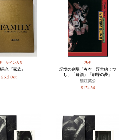
少
サイン入り
稀少
瀬昌久『家族』
記憶の劇場「春本・浮世絵うつ
し」「鎌鼬」「胡蝶の夢」
Sold Out
細江英公
$
174.36