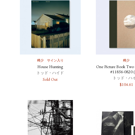
稀少
サイン入り
稀少
House Hunting
One Picture Book Two #
#11856-0820 (
トッド・ハイド
トッド・ハ
Sold Out
$
104.61