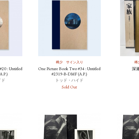
稀少
サイン入り
稀
20 : Untitled
One Picture Book Two #34 : Untitled
深
A.P.)
#2319-B-DMF (A.P.)
イド
トッド・ハイド
Sold Out