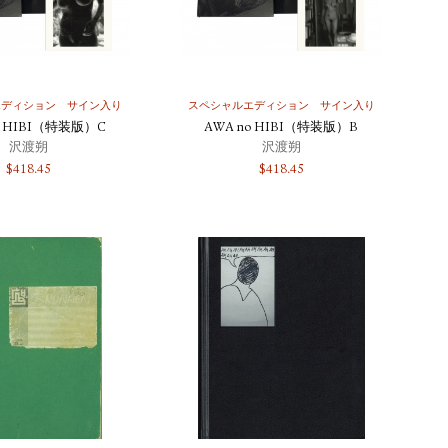
エディション
サイン入り
スペシャルエディション
サイン入り
o HIBI（特装版）C
AWA no HIBI（特装版）B
沢渡朔
沢渡朔
$
418.45
$
418.45