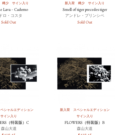
稀少
サイン入り
新入荷
稀少
サイン入り
e Lava – Caderno
Smell of tiger precedes tiger
ドロ・コスタ
アンドレ・プリンシペ
Sold Out
Sold Out
スペシャルエディション
新入荷
スペシャルエディション
サイン入り
サイン入り
WERS（特装版）C
FLOWERS（特装版）B
森山大道
森山大道