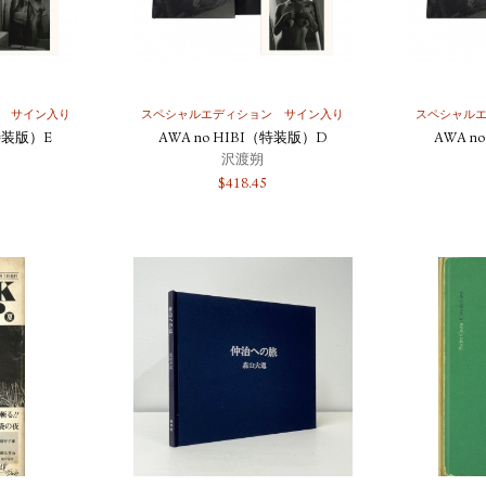
サイン入り
スペシャルエディション
サイン入り
スペシャル
（特装版）E
AWA no HIBI（特装版）D
AWA n
沢渡朔
$
418.45