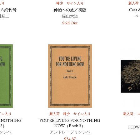
入り
稀少
サイン入り
新入荷
o.8 終刊号
仲治への旅／初版
Casa d
田精二
森山大道
ペ
Sold Out
イン入り
新入荷
稀少
サイン入り
新入荷
R NOTHING
YOU'RE LIVING FOR NOTHING
 2）
NOW（Book 3）
FLO
ンシペ
アンドレ・プリンシペ
$
34.87