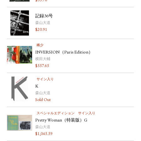
$
55.76
記録36号
森山大道
$
20.91
稀少
INVERSION（Paris Edition）
横田大輔
$
557.65
サイン入り
K
森山大道
Sold Out
スペシャルエディション
サイン入り
Pretty Woman（特装版）G
森山大道
$
1,045.59