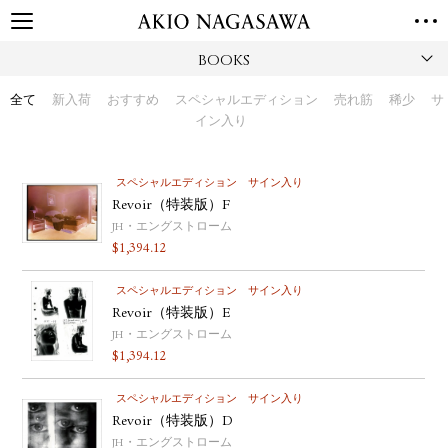
BOOKS
TOP
GALLERY
全て
新入荷
おすすめ
スペシャルエディション
売れ筋
稀少
サ
GINZA
AOYAMA
TORANOMON
イン入り
ONLINE
PUBLISHING
スペシャルエディション
サイン入り
Revoir（特装版）F
ONLINE SHOP
JH・エングストローム
NEWS
$
1,394.12
ABOUT
ABOUT US
スペシャルエディション
LOCATIONS
サイン入り
Revoir（特装版）E
JH・エングストローム
PRIVACY POLICY
$
1,394.12
INSTAGRAM
GALLERY
PUBLISHING
スペシャルエディション
サイン入り
TWITTER
Revoir（特装版）D
JH・エングストローム
FACEBOOK