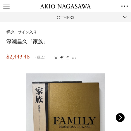
OTHERS
TOP
GALLERY
稀少、サイン入り
GINZA
AOYAMA
TORANOMON
深瀬昌久『家族』
ONLINE
PUBLISHING
$
2,443.48
¥
€
£
（税込）
ONLINE SHOP
NEWS
ABOUT
ABOUT US
LOCATIONS
PRIVACY POLICY
INSTAGRAM
GALLERY
PUBLISHING
TWITTER
FACEBOOK