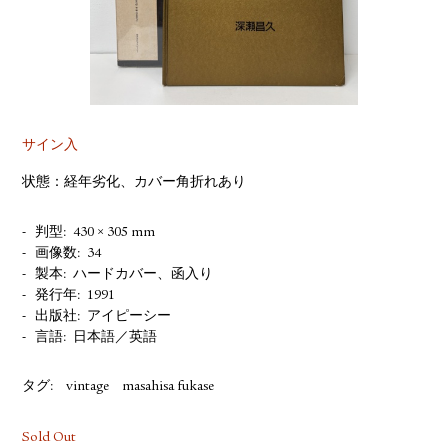
YOUTUBE
サイン入
状態：経年劣化、カバー角折れあり
判型
430 × 305 mm
画像数
34
製本
ハードカバー、函入り
発行年
1991
出版社
アイピーシー
言語
日本語／英語
タグ:
vintage
masahisa fukase
Sold Out