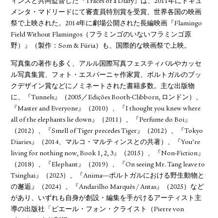
ィンスと共同監督した『Traces of a Diary』は、2011年にドキュ
メンタ・マドリードにて審査員特別賞を受賞、世界各国の映画
祭で上映された。2014年に劇場公開された長編映画『Flamingo
Field Without Flamingos（フラミンゴのいないフラミンゴ原
野）』（製作：Som & Fúria）も、国際的な映画祭で上映。
写真集の著作も多く、アルル国際写真フェスティバルやカッセ
ル写真集賞、フォト・エスパーニャ作家賞、ポルトガルのブッ
クデザイン賞などにノミネートされた書籍多数。主な出版物
に、『Tunnels』（2005／Edições Booth-Clibborn, ロンドン）、
『Master and Everyone』（2010）、『I thought you knew where
all of the elephants lie down』（2011）、『Perfume do Boi』
（2012）、『Smell of Tiger precedes Tiger』（2012）、『Tokyo
Diaries』（2014、マルコ・マルティンスとの共著）、『You’re
living for nothing now, Book 1, 2, 3』（2015）、『Non-Fiction』
（2018）、『Elephant』（2019）、『On seeing Mr. Tang leave to
Tsinghai』（2023）、『Anima―ポルトガルにおける野生動物と
の邂逅』（2024）、『Andarilho Marquês / Antas』（2025）など
があり、いずれも自身が創設・編集を手がけるアーティスト主
導の出版社「ピエール・フォン・クライスト（Pierre von