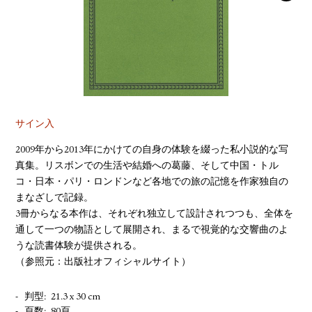
YOUTUBE
サイン入
2009年から2013年にかけての自身の体験を綴った私小説的な写
真集。リスボンでの生活や結婚への葛藤、そして中国・トル
コ・日本・パリ・ロンドンなど各地での旅の記憶を作家独自の
まなざしで記録。
3冊からなる本作は、それぞれ独立して設計されつつも、全体を
通して一つの物語として展開され、まるで視覚的な交響曲のよ
うな読書体験が提供される。
（参照元：出版社オフィシャルサイト）
判型
21.3 x 30 cm