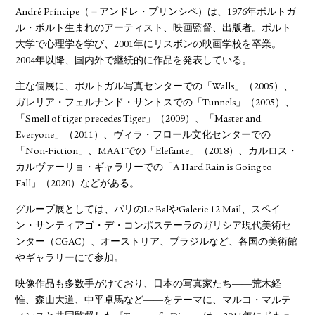
André Príncipe（＝アンドレ・プリンシペ）は、1976年ポルトガ
ル・ポルト生まれのアーティスト、映画監督、出版者。ポルト
大学で心理学を学び、2001年にリスボンの映画学校を卒業。
2004年以降、国内外で継続的に作品を発表している。
主な個展に、ポルトガル写真センターでの「Walls」（2005）、
ガレリア・フェルナンド・サントスでの「Tunnels」（2005）、
「Smell of tiger precedes Tiger」（2009）、「Master and
Everyone」（2011）、ヴィラ・フロール文化センターでの
「Non-Fiction」、MAATでの「Elefante」（2018）、カルロス・
カルヴァーリョ・ギャラリーでの「A Hard Rain is Going to
Fall」（2020）などがある。
グループ展としては、パリのLe BalやGalerie 12 Mail、スペイ
ン・サンティアゴ・デ・コンポステーラのガリシア現代美術セ
ンター（CGAC）、オーストリア、ブラジルなど、各国の美術館
やギャラリーにて参加。
映像作品も多数手がけており、日本の写真家たち――荒木経
惟、森山大道、中平卓馬など――をテーマに、マルコ・マルテ