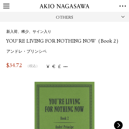
OTHERS
TOP
GALLERY
新入荷、稀少、サイン入り
GINZA
AOYAMA
TORANOMON
YOU'RE LIVING FOR NOTHING NOW（Book 2）
ONLINE
PUBLISHING
アンドレ・プリンシペ
ONLINE SHOP
$
34.72
¥
€
£
（税込）
NEWS
ABOUT
ABOUT US
LOCATIONS
PRIVACY POLICY
INSTAGRAM
GALLERY
PUBLISHING
TWITTER
FACEBOOK