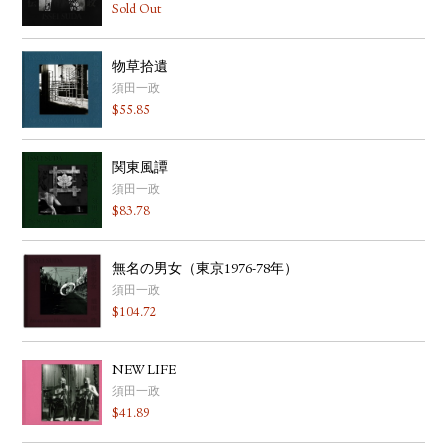
Sold Out
物草拾遺
須田一政
$
55.85
関東風譚
須田一政
$
83.78
無名の男女（東京1976-78年）
須田一政
$
104.72
NEW LIFE
須田一政
$
41.89