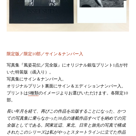
YOUTUBE
限定版／限定10部／サイン＆ナンバー入
写真集『風姿花伝／完全版』にオリジナル銀塩プリント1点が付
いた特装版（函入り）。
写真集にサイン＆ナンバー入。
オリジナルプリント裏面にサイン＆エディションナンバー入。
プリントは
5種類
のイメージよりお選びいただけます。各限定10
部。
長い年月を経て、再びこの作品を出版することになった、かつ
ての写真集に乗らなかった38点の連載作品すべてを納めての完
全版としてである。関東近辺、東北、日常と旅先の写真で構成
されたこのシリーズは私がやっとスタートラインに立てた作品