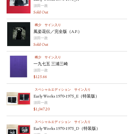
須田一政
Sold Out
稀少
サイン入り
風姿花伝／完全版（A.P.）
須田一政
Sold Out
稀少
サイン入り
一九七五 三浦三崎
須田一政
$
125.66
スペシャルエディション
サイン入り
Early Works 1970-1975_E（特装版）
須田一政
$
1,047.20
スペシャルエディション
サイン入り
Early Works 1970-1975_D（特装版）