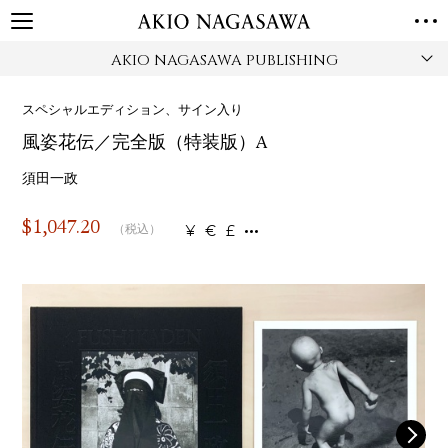
AKIO NAGASAWA PUBLISHING
TOP
GALLERY
スペシャルエディション、サイン入り
GINZA
AOYAMA
TORANOMON
風姿花伝／完全版（特装版）A
ONLINE
PUBLISHING
須田一政
ONLINE SHOP
$
1,047.20
¥
€
£
（税込）
NEWS
ABOUT
ABOUT US
LOCATIONS
PRIVACY POLICY
INSTAGRAM
GALLERY
PUBLISHING
TWITTER
FACEBOOK