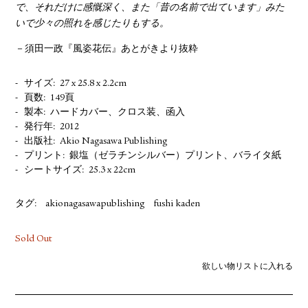
で、それだけに感慨深く、また「昔の名前で出ています」みた
いで少々の照れを感じたりもする。
－須田一政『風姿花伝』あとがきより抜粋
サイズ
27 x 25.8 x 2.2cm
頁数
149頁
製本
ハードカバー、クロス装、函入
発行年
2012
出版社
Akio Nagasawa Publishing
プリント
銀塩（ゼラチンシルバー）プリント、バライタ紙
シートサイズ
25.3 x 22cm
タグ:
akionagasawapublishing
fushi kaden
Sold Out
欲しい物リストに入れる