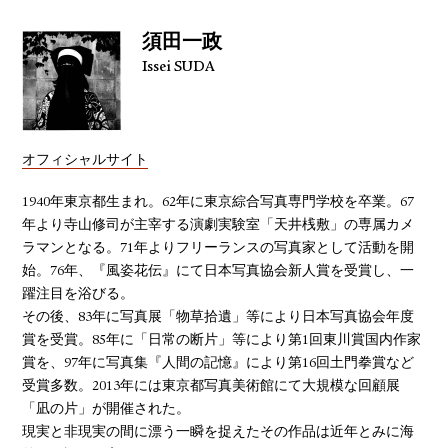
須田一政
Issei SUDA
オフィシャルサイト
1940年東京都生まれ。62年に東京綜合写真専門学校を卒業。67
年より寺山修司が主宰する演劇実験室「天井桟敷」の専属カメ
ラマンとなる。71年よりフリーランスの写真家として活動を開
始。76年、『風姿花伝』にて日本写真協会新人賞を受賞し、一
躍注目を浴びる。
その後、83年に写真展「物草拾遺」等により日本写真協会年度
賞を受賞。85年に「日常の断片」等により第1回東川賞国内作家
賞を、97年に写真集『人間の記憶』により第16回土門拳賞など
受賞多数。2013年には東京都写真美術館にて大規模な回顧展
「凪の片」が開催された。
現実と非現実の間に漂う一瞬を捉えたその作品は近年とみに海