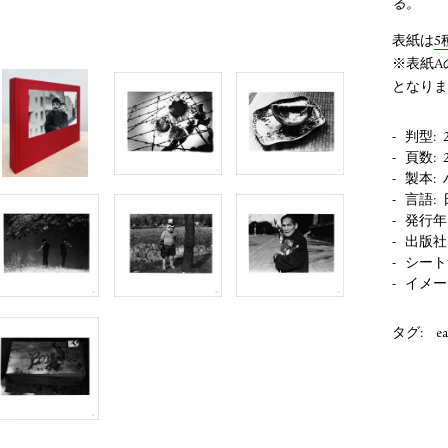
る。
表紙は
5
※表紙A
となりま
判型
頁数
製本
言語
発行年
出版社
シート
イメー
タグ:
e