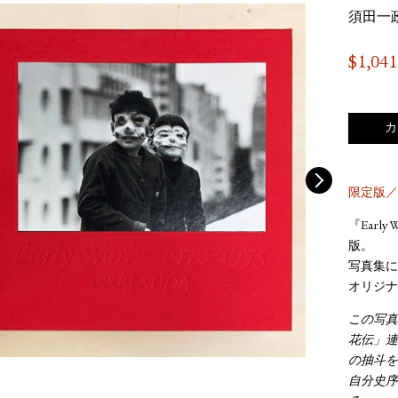
須田一
$
1,041
カ
限定版／
『Earl
版。
写真集に
オリジナ
この写真
花伝」連
の抽斗を
自分史序