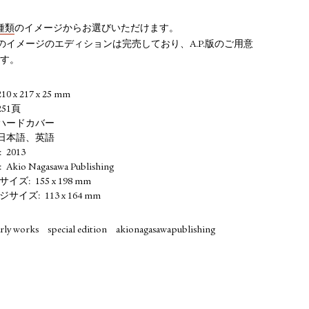
種類
のイメージからお選びいただけます。
のイメージのエディションは完売しており、A.P.版のご用意
す。
210 x 217 x 25 mm
251頁
ハードカバー
日本語、英語
2013
Akio Nagasawa Publishing
サイズ
155 x 198 mm
ジサイズ
113 x 164 mm
arly works
special edition
akionagasawapublishing