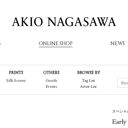
G
ONLINE SHOP
NEWS
PRINTS
OTHERS
BROWSE BY
AKIO NAGASAWA
Silk Screen
Goods
Tag List
Events
Artist List
スペシャ
Earl