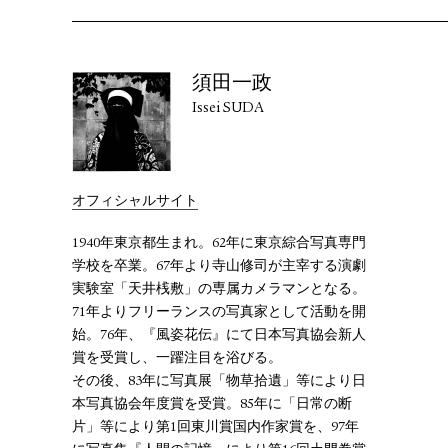
須田一政
Issei SUDA
オフィシャルサイト
1940年東京都生まれ。62年に東京綜合写真専門
学校を卒業。67年より寺山修司が主宰する演劇
実験室「天井桟敷」の専属カメラマンとなる。
71年よりフリーランスの写真家として活動を開
始。76年、『風姿花伝』にて日本写真協会新人
賞を受賞し、一躍注目を浴びる。
その後、83年に写真展「物草拾遺」等により日
本写真協会年度賞を受賞。85年に「日常の断
片」等により第1回東川賞国内作家賞を、97年