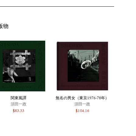
版物
関東風譚
無名の男女（東京1976-78年）
須田一政
須田一政
$
83.33
$
104.16