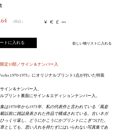
政
.64
¥
€
£
（税込）
ートに入れる
欲しい物リストに入れる
限定10部／サイン＆ナンバー入
y Works 1970-1975』にオリジナルプリント1点が付いた特装
サイン＆ナンバー入。
ルプリント裏面にサイン＆エディションナンバー入。
集は1970年から1975年、私の代表作と言われている「風姿
載以前に雑誌発表された作品で構成されている。古いネガ
ひっくり返し、どうにかこうにかプリントにこぎつけた。
章としても、思い入れを持たずにはいられない写真集であ