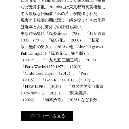
に写真集『人間の記憶』により第16回土門拳賞
など受賞多数。2013年には東京都写真美術館に
て大規模な回顧展「凪の片」が開催された。
現実と非現実の間に漂う一瞬を捉えたその作品
は近年とみに海外での評価も高い。
主な作品集に『風姿花伝』（78）、『わが東京
100』（79）、『紅い花』（2000）、『私家
版・無名の男女』（2013）他。Akio Nagasawa
Publishingより『風姿花伝（完全版）』
（2012）、『一九七五 三浦三崎』（2012）、
『Early Works 1970-1975』（2013）、
『Childhood Days』（2015）、『Rei』
（2015）、『GANKOTOSHI』（2019）、
『NEW LIFE』（2020）、『無名の男女（東京
1976-78年）』（2021）、『関東風譚』
（2022）、『物草拾遺』（2023）など多数。
プロフィールを見る