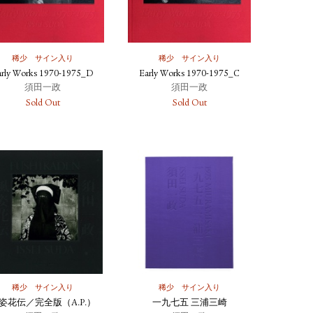
稀少
サイン入り
稀少
サイン入り
arly Works 1970-1975_D
Early Works 1970-1975_C
須田一政
須田一政
Sold Out
Sold Out
稀少
サイン入り
稀少
サイン入り
姿花伝／完全版（A.P.）
一九七五 三浦三崎