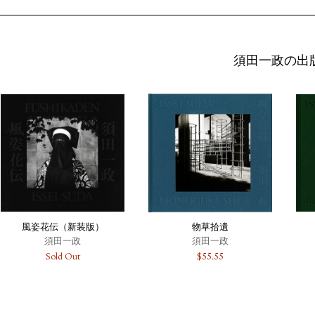
須田一政の出
風姿花伝（新装版）
物草拾遺
須田一政
須田一政
Sold Out
$
55.55