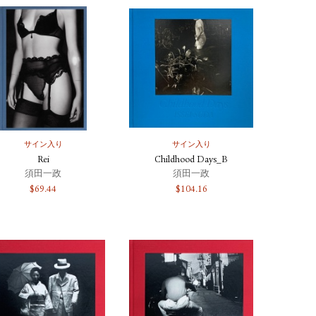
サイン入り
サイン入り
Rei
Childhood Days_B
須田一政
須田一政
$
69.44
$
104.16