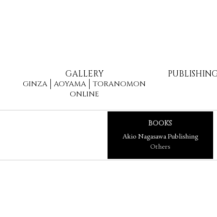
GALLERY
PUBLISHIN
GINZA
AOYAMA
TORANOMON
ONLINE
BOOKS
Akio Nagasawa Publishing
Others