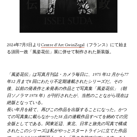
YOUTUBE
2024年7月5日より
Centre d'Art GwinZegal
（フランス）にて始ま
る須田一政「風姿花伝」展に併せて制作された新装版。
「風姿花伝」は写真月刊誌・カメラ毎日に、1975 年12 月から77
年12 月まで8 回にわたり不定期連載されたシリーズだ。その
後、以前の発表作と未発表の作品とで写真集「風姿花伝」（朝
日ソノラマ 1978 年）が刊行されたが、当然のことながら現在は
絶版となっている。
長い年月を経て、再びこの作品を出版することになった。かつ
ての写真集に載らなかった38 点の連載作品すべてを納めての完
全版としてである。関東近辺、東北、日常と旅先の写真で構成
されたこのシリーズは私がやっとスタートラインに立てた作品