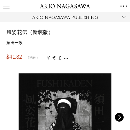
AKIO NAGASAWA PUBLISHING
TOP
GALLERY
風姿花伝（新装版）
GINZA
AOYAMA
TORANOMON
ONLINE
須田一政
PUBLISHING
$
41.82
¥
€
£
（税込）
ONLINE SHOP
NEWS
ABOUT
ABOUT US
LOCATIONS
PRIVACY POLICY
INSTAGRAM
GALLERY
PUBLISHING
TWITTER
FACEBOOK