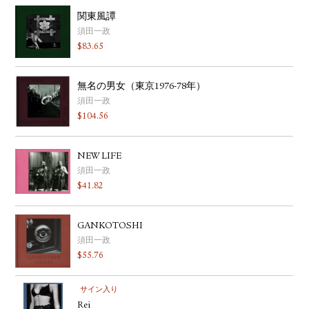
関東風譚
須田一政
$
83.65
無名の男女（東京1976-78年）
須田一政
$
104.56
NEW LIFE
須田一政
$
41.82
GANKOTOSHI
須田一政
$
55.76
サイン入り
Rei