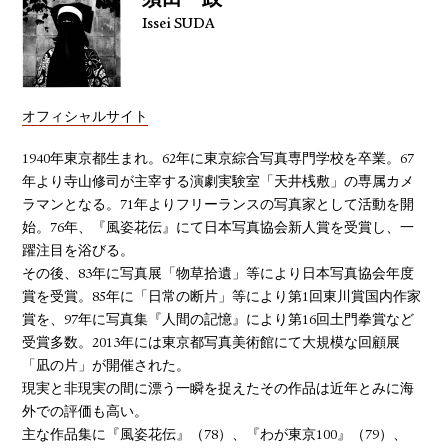
須田一政
Issei SUDA
オフィシャルサイト
1940年東京都生まれ。62年に東京綜合写真専門学校を卒業。67
年より寺山修司が主宰する演劇実験室「天井桟敷」の専属カメ
ラマンとなる。71年よりフリーランスの写真家として活動を開
始。76年、『風姿花伝』にて日本写真協会新人賞を受賞し、一
躍注目を浴びる。
その後、83年に写真展「物草拾遺」等により日本写真協会年度
賞を受賞。85年に「日常の断片」等により第1回東川賞国内作家
賞を、97年に写真集『人間の記憶』により第16回土門拳賞など
受賞多数。2013年には東京都写真美術館にて大規模な回顧展
「凪の片」が開催された。
現実と非現実の間に漂う一瞬を捉えたその作品は近年とみに海
外での評価も高い。
主な作品集に『風姿花伝』（78）、『わが東京100』（79）、