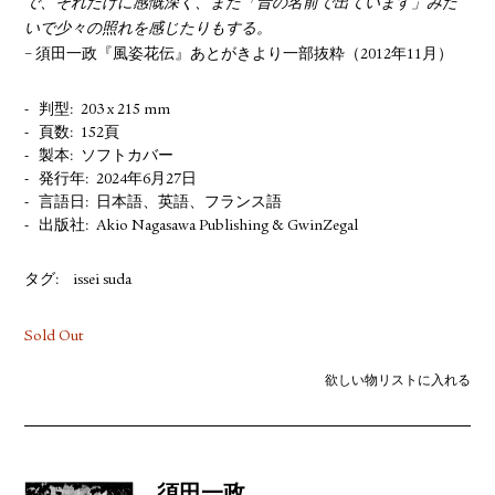
で、それだけに感慨深く、また「昔の名前で出ています」みた
いで少々の照れを感じたりもする。
− 須田一政『風姿花伝』あとがきより一部抜粋（2012年11月）
判型
203 x 215 mm
頁数
152頁
製本
ソフトカバー
発行年
2024年6月27日
言語日
日本語、英語、フランス語
出版社
Akio Nagasawa Publishing & GwinZegal
タグ:
issei suda
Sold Out
欲しい物リストに入れる