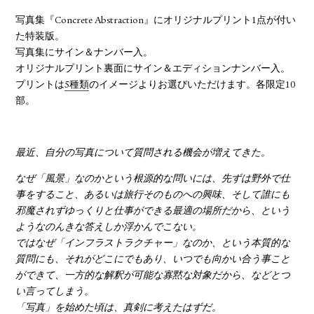
写真集『Concrete Abstraction』にオリジナルプリント1点が付い
た特装版。
写真集にサイン＆ナンバー入。
オリジナルプリント裏面にサイン＆エディションナンバー入。
プリントは
5種類
のイメージよりお選びいただけます。各限定10
部。
最近、自分の写真について質問される機会が増えてきた。
なぜ「風景」なのかという根源的な問いには、先ずは野外で仕
事をすること、あるいは旅行そのものへの興味、そして誰にも
邪魔されずゆっくりと仕事ができる最適の場所だから、という
ようなのんきな答えしか浮かんでこない。
ではなぜ「インフラストラクチャー」なのか、という本質的な
質問にも、それがどこにでもあり、いつでも向かい合う事こと
ができて、一方的な解釈が可能な寡黙な対象だから、などとつ
い言ってしまう。
「写真」を始めた頃は、真剣に考えたはずだ。