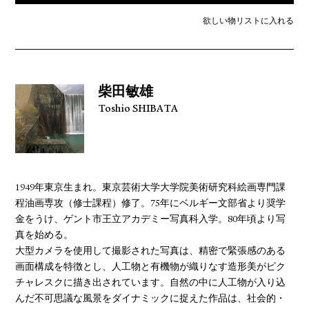
欲しい物リストに入れる
柴田敏雄
Toshio SHIBATA
1949年東京生まれ。東京芸術大学大学院美術研究科絵画専門課
程油画専攻（修士課程）修了。75年にベルギー文部省より奨学
金をうけ、ゲント市王立アカデミー写真科入学。80年頃より写
真を始める。
大型カメラを使用して撮影された写真は、精密で緊張感のある
画面構成を特徴とし、人工物と有機物が織りなす造形美がピク
チャレスクに描き出されています。自然の中に人工物が入り込
んだ不可思議な風景をダイナミックに捉えた作品は、社会的・