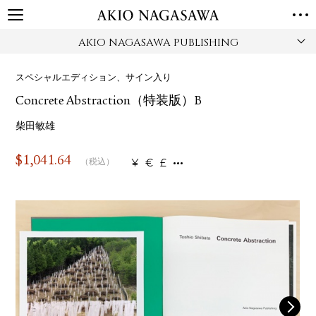
AKIO NAGASAWA PUBLISHING
TOP
GALLERY
スペシャルエディション、サイン入り
GINZA
AOYAMA
TORANOMON
Concrete Abstraction（特装版）B
ONLINE
PUBLISHING
柴田敏雄
ONLINE SHOP
$
1,041.64
¥
€
£
（税込）
NEWS
ABOUT
ABOUT US
LOCATIONS
PRIVACY POLICY
INSTAGRAM
GALLERY
PUBLISHING
TWITTER
FACEBOOK