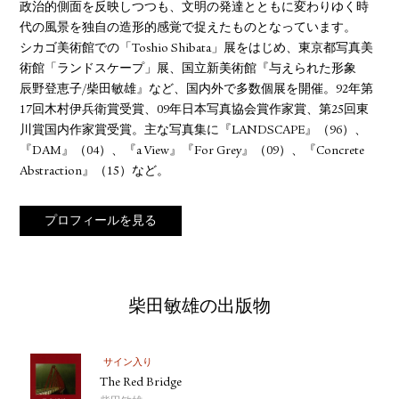
政治的側面を反映しつつも、文明の発達とともに変わりゆく時
代の風景を独自の造形的感覚で捉えたものとなっています。
シカゴ美術館での「Toshio Shibata」展をはじめ、東京都写真美
術館「ランドスケープ」展、国立新美術館『与えられた形象
辰野登恵子/柴田敏雄』など、国内外で多数個展を開催。92年第
17回木村伊兵衛賞受賞、09年日本写真協会賞作家賞、第25回東
川賞国内作家賞受賞。主な写真集に『LANDSCAPE』（96）、
『DAM』（04）、『a View』『For Grey』（09）、『Concrete
Abstraction』（15）など。
プロフィールを見る
柴田敏雄の出版物
サイン入り
The Red Bridge