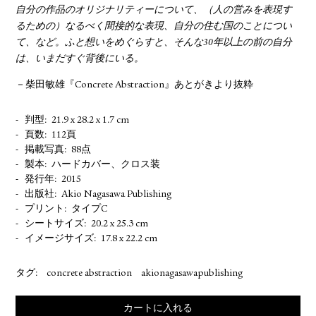
自分の作品のオリジナリティーについて、（人の営みを表現す
るための）なるべく間接的な表現、自分の住む国のことについ
て、など。ふと想いをめぐらすと、そんな30年以上の前の自分
は、いまだすぐ背後にいる。
－柴田敏雄『Concrete Abstraction』あとがきより抜粋
判型
21.9 x 28.2 x 1.7 cm
頁数
112頁
掲載写真
88点
製本
ハードカバー、クロス装
発行年
2015
出版社
Akio Nagasawa Publishing
プリント
タイプC
シートサイズ
20.2 x 25.3 cm
イメージサイズ
17.8 x 22.2 cm
タグ:
concrete abstraction
akionagasawapublishing
カートに入れる