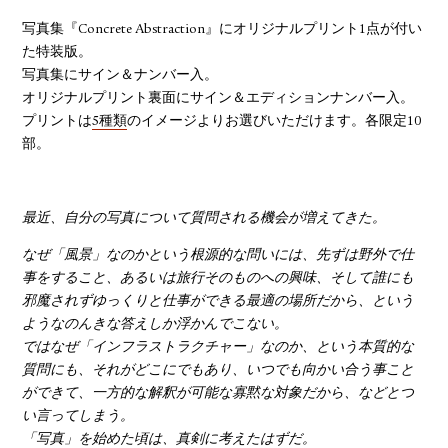
写真集『Concrete Abstraction』にオリジナルプリント1点が付い
た特装版。
写真集にサイン＆ナンバー入。
オリジナルプリント裏面にサイン＆エディションナンバー入。
プリントは
5種類
のイメージよりお選びいただけます。各限定10
部。
最近、自分の写真について質問される機会が増えてきた。
なぜ「風景」なのかという根源的な問いには、先ずは野外で仕
事をすること、あるいは旅行そのものへの興味、そして誰にも
邪魔されずゆっくりと仕事ができる最適の場所だから、という
ようなのんきな答えしか浮かんでこない。
ではなぜ「インフラストラクチャー」なのか、という本質的な
質問にも、それがどこにでもあり、いつでも向かい合う事こと
ができて、一方的な解釈が可能な寡黙な対象だから、などとつ
い言ってしまう。
「写真」を始めた頃は、真剣に考えたはずだ。