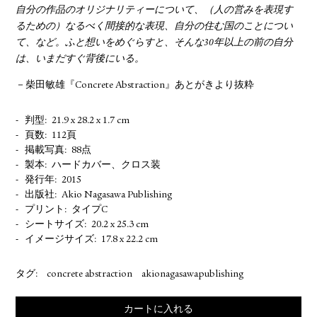
自分の作品のオリジナリティーについて、（人の営みを表現す
るための）なるべく間接的な表現、自分の住む国のことについ
て、など。ふと想いをめぐらすと、そんな30年以上の前の自分
は、いまだすぐ背後にいる。
－柴田敏雄『Concrete Abstraction』あとがきより抜粋
判型
21.9 x 28.2 x 1.7 cm
頁数
112頁
掲載写真
88点
製本
ハードカバー、クロス装
発行年
2015
出版社
Akio Nagasawa Publishing
プリント
タイプC
シートサイズ
20.2 x 25.3 cm
イメージサイズ
17.8 x 22.2 cm
タグ:
concrete abstraction
akionagasawapublishing
カートに入れる