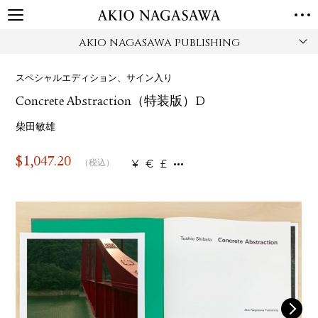
AKIO NAGASAWA PUBLISHING
TOP
GALLERY
スペシャルエディション、サイン入り
GINZA
AOYAMA
TORANOMON
Concrete Abstraction（特装版）D
ONLINE
PUBLISHING
柴田敏雄
ONLINE SHOP
$
1,047.20
¥
€
£
（税込）
NEWS
ABOUT
ABOUT US
LOCATIONS
PRIVACY POLICY
INSTAGRAM
GALLERY
PUBLISHING
TWITTER
FACEBOOK