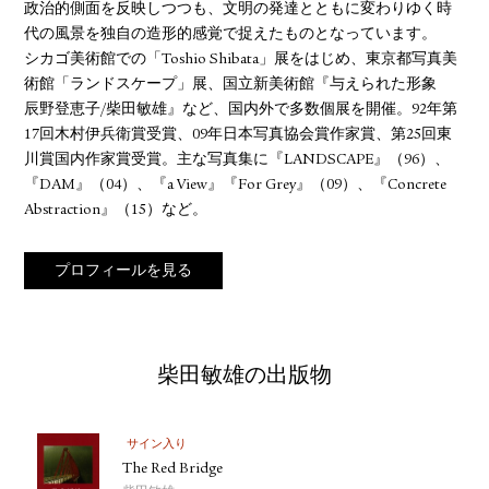
政治的側面を反映しつつも、文明の発達とともに変わりゆく時
代の風景を独自の造形的感覚で捉えたものとなっています。
シカゴ美術館での「Toshio Shibata」展をはじめ、東京都写真美
術館「ランドスケープ」展、国立新美術館『与えられた形象
辰野登恵子/柴田敏雄』など、国内外で多数個展を開催。92年第
17回木村伊兵衛賞受賞、09年日本写真協会賞作家賞、第25回東
川賞国内作家賞受賞。主な写真集に『LANDSCAPE』（96）、
『DAM』（04）、『a View』『For Grey』（09）、『Concrete
Abstraction』（15）など。
プロフィールを見る
柴田敏雄の出版物
サイン入り
The Red Bridge