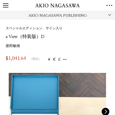
AKIO NAGASAWA PUBLISHING
TOP
GALLERY
スペシャルエディション、サイン入り
GINZA
AOYAMA
TORANOMON
a View（特装版）D
ONLINE
PUBLISHING
柴田敏雄
ONLINE SHOP
$
1,041.64
¥
€
£
（税込）
NEWS
ABOUT
ABOUT US
LOCATIONS
PRIVACY POLICY
INSTAGRAM
GALLERY
PUBLISHING
TWITTER
FACEBOOK