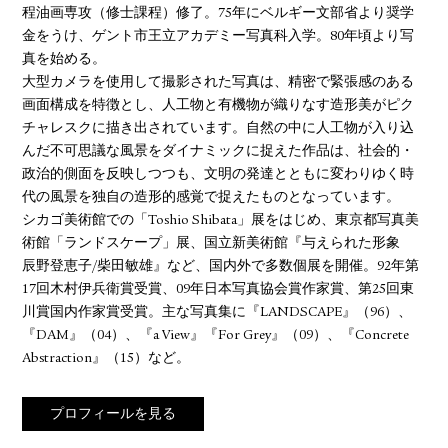
程油画専攻（修士課程）修了。75年にベルギー文部省より奨学
金をうけ、ゲント市王立アカデミー写真科入学。80年頃より写
真を始める。
大型カメラを使用して撮影された写真は、精密で緊張感のある
画面構成を特徴とし、人工物と有機物が織りなす造形美がピク
チャレスクに描き出されています。自然の中に人工物が入り込
んだ不可思議な風景をダイナミックに捉えた作品は、社会的・
政治的側面を反映しつつも、文明の発達とともに変わりゆく時
代の風景を独自の造形的感覚で捉えたものとなっています。
シカゴ美術館での「Toshio Shibata」展をはじめ、東京都写真美
術館「ランドスケープ」展、国立新美術館『与えられた形象
辰野登恵子/柴田敏雄』など、国内外で多数個展を開催。92年第
17回木村伊兵衛賞受賞、09年日本写真協会賞作家賞、第25回東
川賞国内作家賞受賞。主な写真集に『LANDSCAPE』（96）、
『DAM』（04）、『a View』『For Grey』（09）、『Concrete
Abstraction』（15）など。
プロフィールを見る