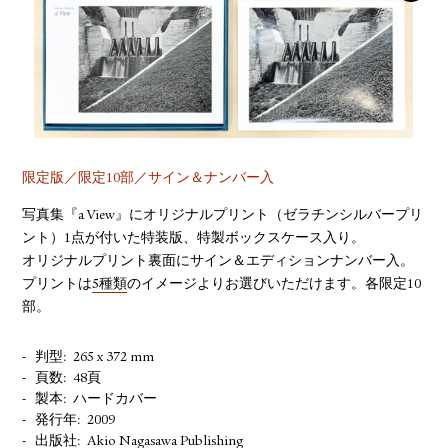
YOUTUBE
限定版／限定10部／サイン＆ナンバー入
写真集『a View』にオリジナルプリント（ゼラチンシルバープリ
ント）1点が付いた特装版、特製ボックスケース入り。
オリジナルプリント裏面にサイン＆エディションナンバー入。
プリントは
5種類
のイメージよりお選びいただけます。各限定10
部。
判型
265 x 372 mm
頁数
48頁
製本
ハードカバー
発行年
2009
出版社
Akio Nagasawa Publishing