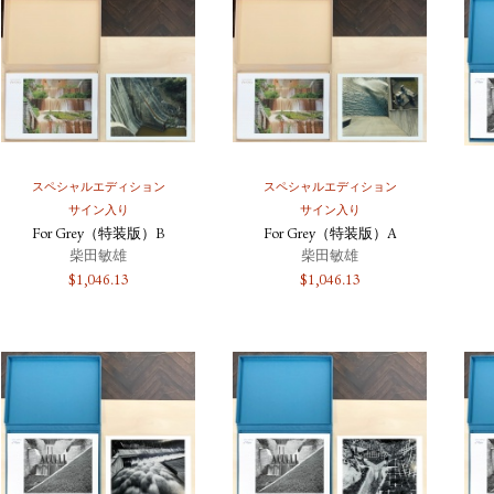
スペシャルエディション
スペシャルエディション
サイン入り
サイン入り
For Grey（特装版）B
For Grey（特装版）A
柴田敏雄
柴田敏雄
$
1,046.13
$
1,046.13