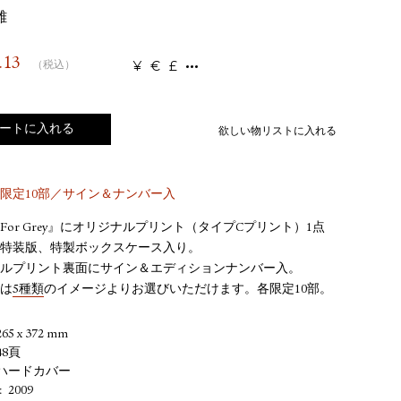
雄
.13
¥
€
£
（税込）
ートに入れる
欲しい物リストに入れる
限定10部／サイン＆ナンバー入
For Grey』にオリジナルプリント（タイプCプリント）1点
特装版、特製ボックスケース入り。
ルプリント裏面にサイン＆エディションナンバー入。
は
5種類
のイメージよりお選びいただけます。各限定10部。
265 x 372 mm
48頁
ハードカバー
2009