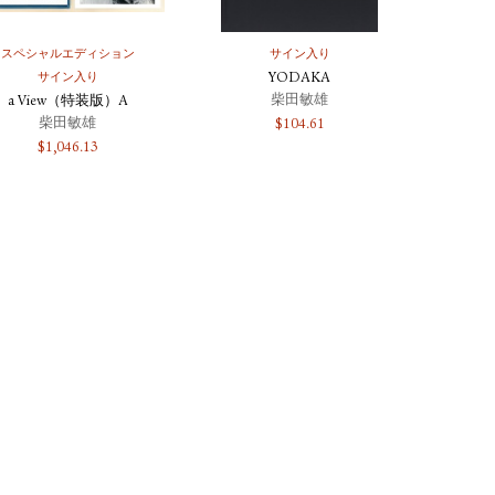
スペシャルエディション
サイン入り
サイン入り
YODAKA
柴田敏雄
a View（特装版）A
柴田敏雄
$
104.61
$
1,046.13