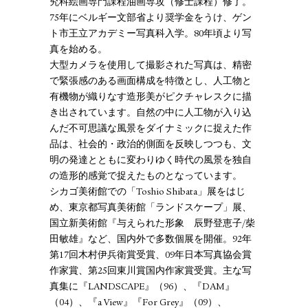
究科絵画専門課程油画専攻（修士課程）修了。
75年にベルギー文部省より奨学金をうけ、ゲン
ト市王立アカデミー写真科入学。80年頃より写
真を始める。
大型カメラを使用して撮影された写真は、精密
で緊張感のある画面構成を特徴とし、人工物と
有機物が織りなす造形美がピクチャレスクに描
き出されています。自然の中に人工物が入り込
んだ不可思議な風景をダイナミックに捉えた作
品は、社会的・政治的側面を反映しつつも、文
明の発達とともに変わりゆく時代の風景を独自
の造形的感覚で捉えたものとなっています。
シカゴ美術館での「Toshio Shibata」展をはじ
め、東京都写真美術館「ランドスケープ」展、
国立新美術館『与えられた形象 辰野登恵子/柴
田敏雄』など、国内外で多数個展を開催。92年
第17回木村伊兵衛賞受賞、09年日本写真協会賞
作家賞、第25回東川賞国内作家賞受賞。主な写
真集に『LANDSCAPE』（96）、『DAM』
（04）、『a View』『For Grey』（09）、