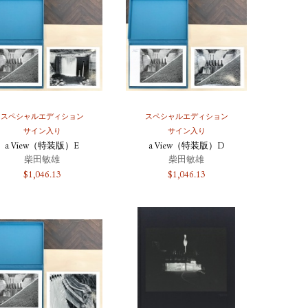
スペシャルエディション
スペシャルエディション
サイン入り
サイン入り
a View（特装版）E
a View（特装版）D
柴田敏雄
柴田敏雄
$
1,046.13
$
1,046.13