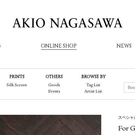
G
ONLINE SHOP
NEWS
PRINTS
OTHERS
BROWSE BY
AKIO NAGASAWA
Silk Screen
Goods
Tag List
Events
Artist List
スペシャ
For