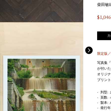
柴田敏
$
1,046
カ
限定版／
写真集『
が付いた
オリジナ
プリント
判型
頁数
製本
発行年