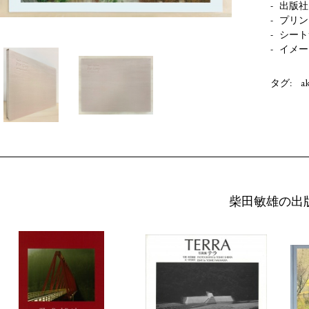
出版社
プリン
シート
イメー
タグ:
a
柴田敏雄の出