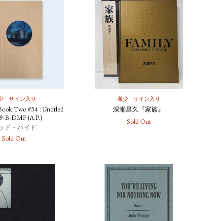
少
サイン入り
稀少
サイン入り
Book Two #34 : Untitled
深瀬昌久『家族』
9-B-DMF (A.P.)
Sold Out
ッド・ハイド
Sold Out