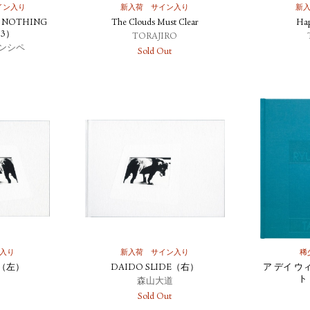
イン入り
新入荷
サイン入り
新
R NOTHING
The Clouds Must Clear
Hap
 3）
TORAJIRO
ンシペ
Sold Out
入り
新入荷
サイン入り
稀
E（左）
DAIDO SLIDE（右）
ア デイ ウ
ト
森山大道
Sold Out