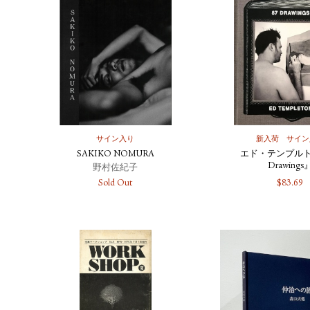
サイン入り
新入荷
サイン
SAKIKO NOMURA
エド・テンプルト
Drawings
野村佐紀子
Sold Out
$
83.69