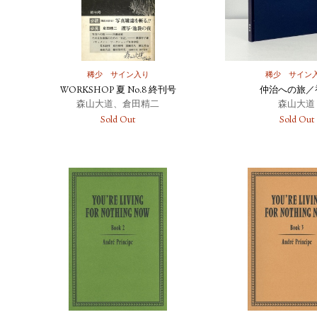
稀少
サイン入り
稀少
サイン
WORKSHOP 夏 No.8 終刊号
仲治への旅／
森山大道、倉田精二
森山大道
Sold Out
Sold Out