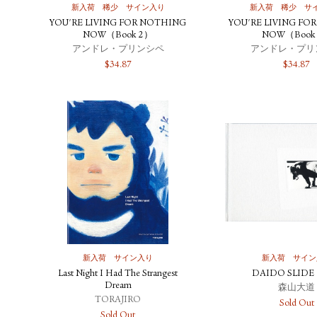
新入荷
稀少
サイン入り
新入荷
稀少
サ
YOU'RE LIVING FOR NOTHING
YOU'RE LIVING FO
NOW（Book 2）
NOW（Book
アンドレ・プリンシペ
アンドレ・プリ
$
34.87
$
34.87
新入荷
サイン入り
新入荷
サイン
Last Night I Had The Strangest
DAIDO SLID
Dream
森山大道
TORAJIRO
Sold Out
Sold Out