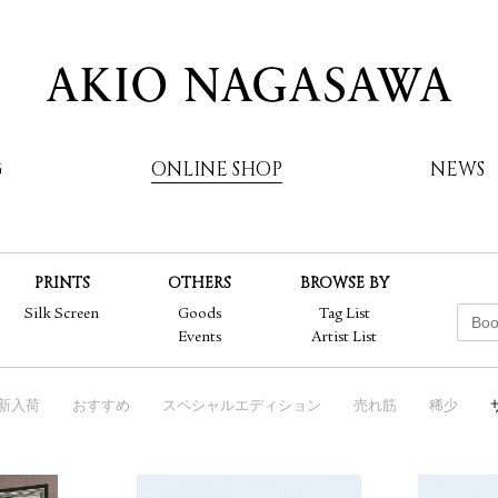
G
ONLINE SHOP
NEWS
PRINTS
OTHERS
BROWSE BY
AKIO NAGASAWA
Silk Screen
Goods
Tag List
Events
Artist List
新入荷
おすすめ
スペシャルエディション
売れ筋
稀少