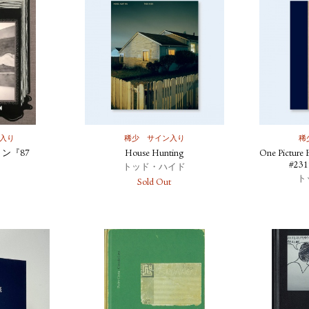
入り
稀少
サイン入り
稀
ン『87
House Hunting
One Picture 
』
#231
トッド・ハイド
ト
Sold Out