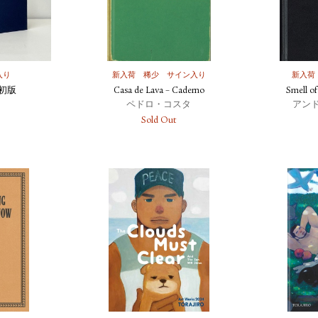
入り
新入荷
稀少
サイン入り
新入荷
初版
Casa de Lava – Caderno
Smell of
ペドロ・コスタ
アン
Sold Out