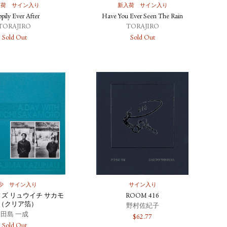
入荷
サイン入り
新入荷
サイン入り
pily Ever After
Have You Ever Seen The Rain
TORAJIRO
TORAJIRO
Sold Out
Sold Out
少
サイン入り
サイン入り
ィズ リュウイチ サカモ
ROOM 416
（クリア箔）
野村佐紀子
田島 一成
$
62.77
Sold Out