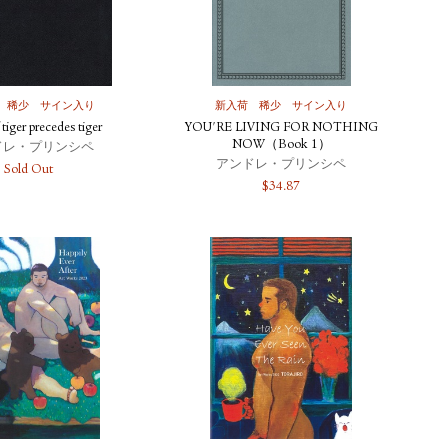
稀少
サイン入り
新入荷
稀少
サイン入り
 tiger precedes tiger
YOU'RE LIVING FOR NOTHING
NOW（Book 1）
ドレ・プリンシペ
アンドレ・プリンシペ
Sold Out
$
34.87