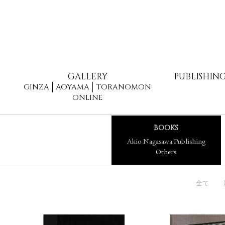
GALLERY
PUBLISHIN
GINZA
AOYAMA
TORANOMON
ONLINE
BOOKS
Akio Nagasawa Publishing
Others
全て