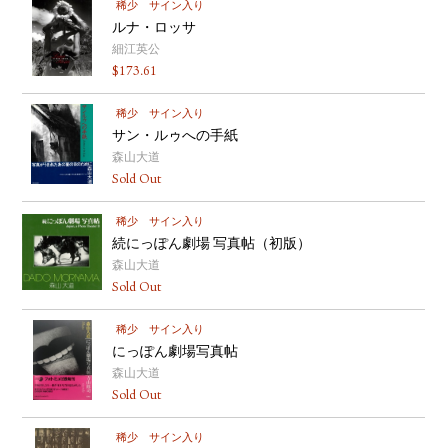
稀少
サイン入り
ルナ・ロッサ
細江英公
$
173.61
稀少
サイン入り
サン・ルゥへの手紙
森山大道
Sold Out
稀少
サイン入り
続にっぽん劇場 写真帖（初版）
森山大道
Sold Out
稀少
サイン入り
にっぽん劇場写真帖
森山大道
Sold Out
稀少
サイン入り