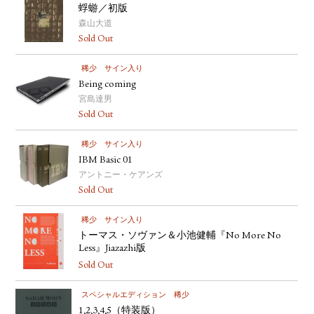
蜉蝣／初版
森山大道
Sold Out
稀少
サイン入り
Being coming
宮島達男
Sold Out
稀少
サイン入り
IBM Basic 01
アントニー・ケアンズ
Sold Out
稀少
サイン入り
トーマス・ソヴァン＆小池健輔『No More No
Less』Jiazazhi版
Sold Out
スペシャルエディション
稀少
1,2,3,4,5（特装版）