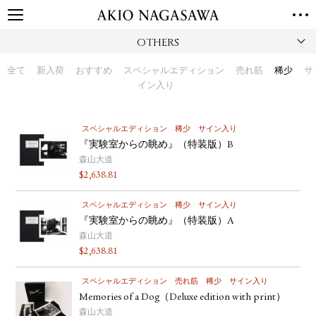
OTHERS
TOP
GALLERY
全て
新入荷
おすすめ
スペシャルエディション
売れ筋
稀少
サ
GINZA
AOYAMA
TORANOMON
イン入り
ONLINE
PUBLISHING
スペシャルエディション
稀少
サイン入り
『実験室からの眺め』（特装版）B
ONLINE SHOP
森山大道
NEWS
$
2,638.81
ABOUT
ABOUT US
スペシャルエディション
LOCATIONS
稀少
サイン入り
『実験室からの眺め』（特装版）A
森山大道
PRIVACY POLICY
$
2,638.81
INSTAGRAM
GALLERY
PUBLISHING
スペシャルエディション
売れ筋
稀少
サイン入り
TWITTER
Memories of a Dog（Deluxe edition with print）
森山大道
FACEBOOK