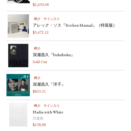
$
2,430.48
YOUTUBE
稀少
サイン入り
アレック・ソス『Broken Manual』（特装版）
$
3,472.12
稀少
深瀬昌久『bukubuku』
Sold Out
稀少
深瀬昌久『洋子』
$
833.31
稀少
サイン入り
Nadia with White
沢渡朔
$
138.88