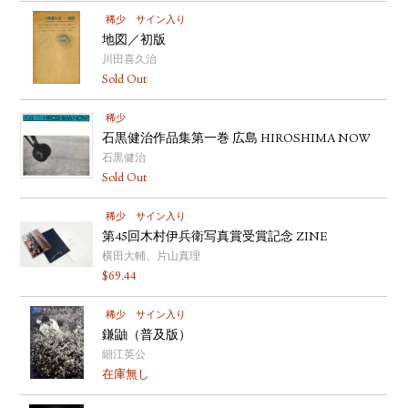
稀少
サイン入り
地図／初版
川田喜久治
Sold Out
稀少
石黒健治作品集第一巻 広島 HIROSHIMA NOW
石黒健治
Sold Out
稀少
サイン入り
第45回木村伊兵衛写真賞受賞記念 ZINE
横田大輔、片山真理
$
69.44
稀少
サイン入り
鎌鼬（普及版）
細江英公
在庫無し