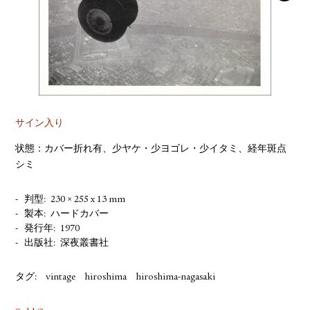
YOUTUBE
サイン入り
状態：カバー折れ有、少ヤケ・少ヨゴレ・少イタミ、経年斑点
シミ
判型
230 × 255 x 13 mm
製本
ハードカバー
発行年
1970
出版社
深夜叢書社
タグ:
vintage
hiroshima
hiroshima-nagasaki