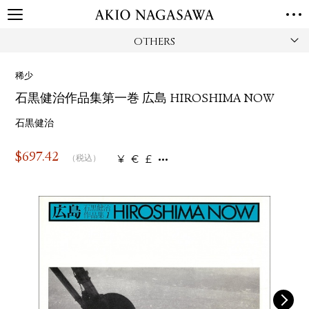
OTHERS
TOP
GALLERY
稀少
GINZA
AOYAMA
TORANOMON
石黒健治作品集第一巻 広島 HIROSHIMA NOW
ONLINE
PUBLISHING
石黒健治
ONLINE SHOP
$
697.42
¥
€
£
（税込）
NEWS
ABOUT
ABOUT US
LOCATIONS
PRIVACY POLICY
INSTAGRAM
GALLERY
PUBLISHING
TWITTER
FACEBOOK