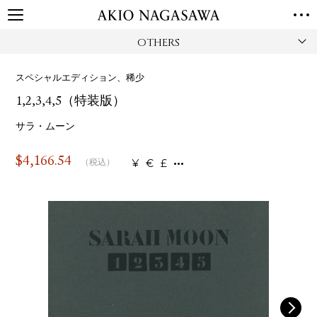
OTHERS
TOP
GALLERY
スペシャルエディション、稀少
GINZA
AOYAMA
TORANOMON
1,2,3,4,5（特装版）
ONLINE
PUBLISHING
サラ・ムーン
ONLINE SHOP
$
4,166.54
¥
€
£
（税込）
NEWS
ABOUT
ABOUT US
LOCATIONS
PRIVACY POLICY
INSTAGRAM
GALLERY
PUBLISHING
TWITTER
FACEBOOK