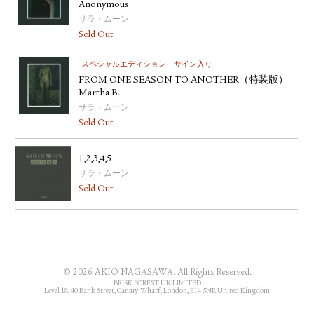
Anonymous
サラ・ムーン
Sold Out
スペシャルエディション
サイン入り
FROM ONE SEASON TO ANOTHER（特装版）
Martha B.
サラ・ムーン
Sold Out
1,2,3,4,5
サラ・ムーン
Sold Out
© 2026 AKIO NAGASAWA. All Rights Reserved.
BRISK FOREST UK LIMITED
Level 18, 40 Bank Street, Canary Wharf, London, E14 5NR United Kingdom