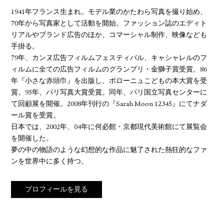
1941年フランス生まれ。モデル業のかたわら写真を撮り始め、
70年から写真家として活動を開始。ファッション誌のエディト
リアルやブランド広告のほか、コマーシャル制作、映像なども
手掛る。
79年、カンヌ広告フィルムフェスティバル、キャシャレルのフ
ィルムに全ての広告フィルムのグランプリ・金獅子賞受賞。86
年『小さな赤頭巾』を出版し、ボローニュこどもの本大賞を受
賞。95年、パリ写真大賞受賞。同年、パリ国立写真センターに
て回顧展を開催。2008年刊行の『Sarah Moon 12345』にてナダ
ール賞を受賞。
日本では、2002年、04年に何必館・京都現代美術館にて展覧会
を開催した。
夢の中の物語のような幻想的な作品に魅了された熱狂的なファ
ンを世界中に多く持つ。
プロフィールを見る