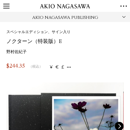
AKIO NAGASAWA PUBLISHING
TOP
GALLERY
スペシャルエディション、サイン入り
GINZA
AOYAMA
TORANOMON
ノクターン（特装版）E
ONLINE
PUBLISHING
野村佐紀子
ONLINE SHOP
$
244.35
¥
€
£
（税込）
NEWS
ABOUT
ABOUT US
LOCATIONS
PRIVACY POLICY
INSTAGRAM
GALLERY
PUBLISHING
TWITTER
FACEBOOK