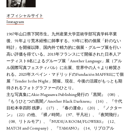
オフィシャルサイト
Instagram
1967年山口県下関市生。九州産業大学芸術学部写真学科卒業
後、91年より荒木経惟に師事する。93年に初の個展「針のない
時計」を開催以降、国内外で精力的に個展・グループ展を行い
高い評価を得ている。2015年フランスにて開催された日本人ア
ーティスト8名によるグループ展「Another Language」展（アル
ル国際写真フェスティバル）に出展、世界中の人々より称賛さ
れる。2025年スペイン・マドリッドのFundación MAPFREにて個
展「Tender Is the Night」開催。現在、今後の活躍がもっとも期
待されるフォトグラファーのひとり。
主な写真集にAkio Nagasawa Publishing発行の『黒闇』（08）、
『もうひとつの黒闇／Another Black Darkness』（16）、『十代
目松本幸四郎 残夢』（17）、『春の運命』（20）、『ノクター
ン』（22）の他、『裸ノ時間』（97、平凡社）、『夜間飛行』
（08、リトルモア）、『NUDE/A ROOM/FLOWERS』（12、
MATCH and Company）、『TAMANO』（14、リブロアル