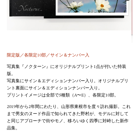
YOUTUBE
限定版／各限定10部／サイン＆ナンバー入
写真集『ノクターン』にオリジナルプリント1点が付いた特装
版。
写真集にサイン＆エディションナンバー入り。オリジナルプリ
ント裏面にサイン＆エディションナンバー入り。
プリントイメージは全部で5種類（A〜E）、各限定10部。
2019年から2年間にわたり、山形県東根市を度々訪れ撮影。これ
まで男女のヌード作品で知られてきた野村が、モデルに対して
と同じアプローチで街やモノ、移ろいゆく四季に対峙した新作
品集。