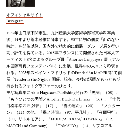
オフィシャルサイト
Instagram
1967年山口県下関市生。九州産業大学芸術学部写真学科卒業
後、91年より荒木経惟に師事する。93年に初の個展「針のない
時計」を開催以降、国内外で精力的に個展・グループ展を行い
高い評価を得ている。2015年フランスにて開催された日本人ア
ーティスト8名によるグループ展「Another Language」展（アル
ル国際写真フェスティバル）に出展、世界中の人々より称賛さ
れる。2025年スペイン・マドリッドのFundación MAPFREにて個
展「Tender Is the Night」開催。現在、今後の活躍がもっとも期
待されるフォトグラファーのひとり。
主な写真集にAkio Nagasawa Publishing発行の『黒闇』（08）、
『もうひとつの黒闇／Another Black Darkness』（16）、『十代
目松本幸四郎 残夢』（17）、『春の運命』（20）、『ノクター
ン』（22）の他、『裸ノ時間』（97、平凡社）、『夜間飛行』
（08、リトルモア）、『NUDE/A ROOM/FLOWERS』（12、
MATCH and Company）、『TAMANO』（14、リブロアル