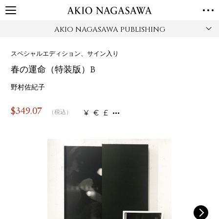
AKIO NAGASAWA PUBLISHING
TOP
GALLERY
スペシャルエディション、サイン入り
GINZA
AOYAMA
TORANOMON
春の運命（特装版）B
ONLINE
PUBLISHING
野村佐紀子
ONLINE SHOP
$
349.07
¥
€
£
（税込）
NEWS
ABOUT
ABOUT US
LOCATIONS
PRIVACY POLICY
INSTAGRAM
GALLERY
PUBLISHING
TWITTER
FACEBOOK