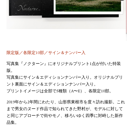
YOUTUBE
限定版／各限定10部／サイン＆ナンバー入
写真集『ノクターン』にオリジナルプリント1点が付いた特装
版。
写真集にサイン＆エディションナンバー入り。オリジナルプリ
ント裏面にサイン＆エディションナンバー入り。
プリントイメージは全部で5種類（A〜E）、各限定10部。
2019年から2年間にわたり、山形県東根市を度々訪れ撮影。これ
まで男女のヌード作品で知られてきた野村が、モデルに対して
と同じアプローチで街やモノ、移ろいゆく四季に対峙した新作
品集。