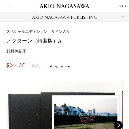
AKIO NAGASAWA PUBLISHING
TOP
GALLERY
スペシャルエディション、サイン入り
GINZA
AOYAMA
TORANOMON
ノクターン（特装版）A
ONLINE
PUBLISHING
野村佐紀子
ONLINE SHOP
$
244.35
¥
€
£
（税込）
NEWS
ABOUT
ABOUT US
LOCATIONS
PRIVACY POLICY
INSTAGRAM
GALLERY
PUBLISHING
TWITTER
FACEBOOK