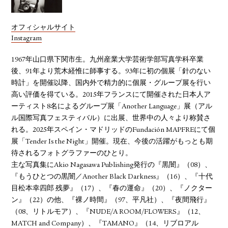
オフィシャルサイト
Instagram
1967年山口県下関市生。九州産業大学芸術学部写真学科卒業
後、91年より荒木経惟に師事する。93年に初の個展「針のない
時計」を開催以降、国内外で精力的に個展・グループ展を行い
高い評価を得ている。2015年フランスにて開催された日本人ア
ーティスト8名によるグループ展「Another Language」展（アル
ル国際写真フェスティバル）に出展、世界中の人々より称賛さ
れる。2025年スペイン・マドリッドのFundación MAPFREにて個
展「Tender Is the Night」開催。現在、今後の活躍がもっとも期
待されるフォトグラファーのひとり。
主な写真集にAkio Nagasawa Publishing発行の『黒闇』（08）、
『もうひとつの黒闇／Another Black Darkness』（16）、『十代
目松本幸四郎 残夢』（17）、『春の運命』（20）、『ノクター
ン』（22）の他、『裸ノ時間』（97、平凡社）、『夜間飛行』
（08、リトルモア）、『NUDE/A ROOM/FLOWERS』（12、
MATCH and Company）、『TAMANO』（14、リブロアル