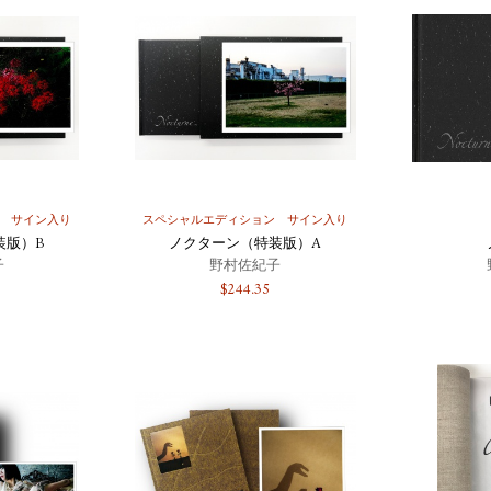
サイン入り
スペシャルエディション
サイン入り
装版）B
ノクターン（特装版）A
子
野村佐紀子
$
244.35