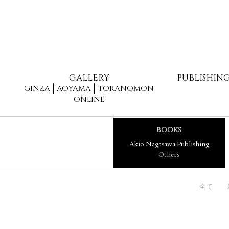
GALLERY
PUBLISHIN
GINZA
AOYAMA
TORANOMON
ONLINE
BOOKS
Akio Nagasawa Publishing
Others
全て