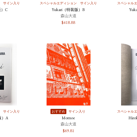
サイン入り
スペシャルエディション
サイン入り
スペシャル
版）C
Yukari（特装版）B
Yu
森山大道
$
418.88
サイン入り
おすすめ
サイン入り
スペシャル
版）A
Momoe
Hi
森山大道
$
69.81