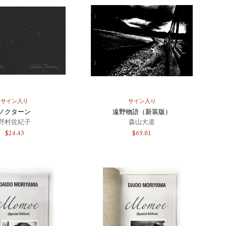
サイン入り
サイン入り
ノクターン
遠野物語（新装版）
野村佐紀子
森山大道
$
24.43
$
69.81