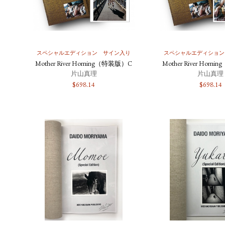
スペシャルエディション
サイン入り
スペシャルエディション
Mother River Homing（特装版）C
Mother River Hom
片山真理
片山真理
$
698.14
$
698.14