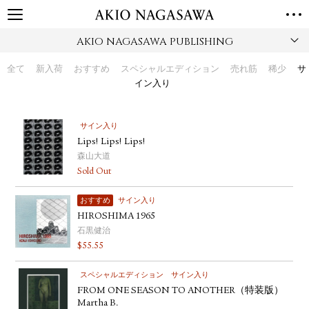
AKIO NAGASAWA PUBLISHING
TOP
GALLERY
全て
新入荷
おすすめ
スペシャルエディション
売れ筋
稀少
サ
GINZA
AOYAMA
TORANOMON
イン入り
ONLINE
PUBLISHING
サイン入り
Lips! Lips! Lips!
ONLINE SHOP
森山大道
NEWS
Sold Out
ABOUT
ABOUT US
おすすめ
LOCATIONS
サイン入り
HIROSHIMA 1965
石黒健治
PRIVACY POLICY
$
55.55
INSTAGRAM
GALLERY
PUBLISHING
スペシャルエディション
サイン入り
TWITTER
FROM ONE SEASON TO ANOTHER（特装版）
Martha B.
FACEBOOK