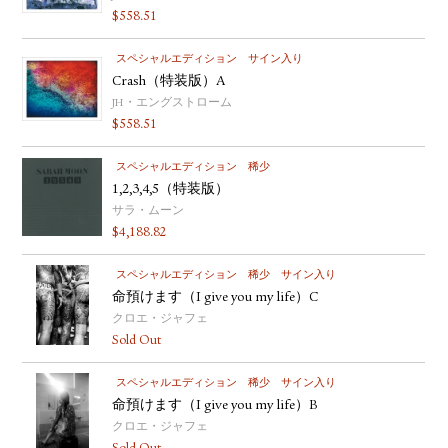
$
558.51
YOUTUBE
スペシャルエディション
サイン入り
Crash（特装版）A
JH・エングストローム
$
558.51
スペシャルエディション
稀少
1,2,3,4,5（特装版）
サラ・ムーン
$
4,188.82
スペシャルエディション
稀少
サイン入り
命預けます（I give you my life）C
クロエ・ジャフェ
Sold Out
スペシャルエディション
稀少
サイン入り
命預けます（I give you my life）B
クロエ・ジャフェ