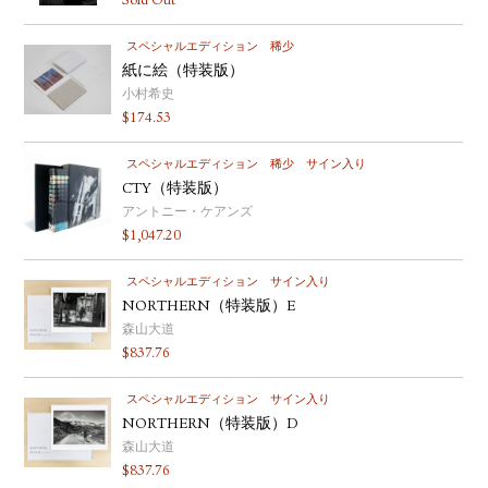
Sold Out
スペシャルエディション
稀少
紙に絵（特装版）
小村希史
$
174.53
スペシャルエディション
稀少
サイン入り
CTY（特装版）
アントニー・ケアンズ
$
1,047.20
スペシャルエディション
サイン入り
NORTHERN（特装版）E
森山大道
$
837.76
スペシャルエディション
サイン入り
NORTHERN（特装版）D
森山大道
$
837.76