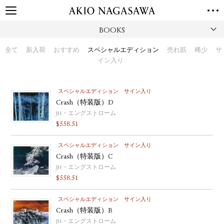
BOOKS
TOP
GALLERY
全て
新入荷
おすすめ
スペシャルエディション
売れ筋
稀少
サ
GINZA
AOYAMA
TORANOMON
イン入り
ONLINE
PUBLISHING
スペシャルエディション
サイン入り
Crash（特装版）D
ONLINE SHOP
JH・エングストローム
NEWS
$
558.51
ABOUT
ABOUT US
スペシャルエディション
LOCATIONS
サイン入り
Crash（特装版）C
JH・エングストローム
PRIVACY POLICY
$
558.51
INSTAGRAM
GALLERY
PUBLISHING
スペシャルエディション
サイン入り
TWITTER
Crash（特装版）B
JH・エングストローム
FACEBOOK