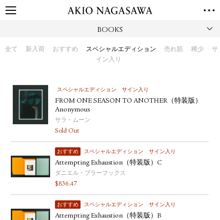
BOOKS
TOP
GALLERY
全て
新入荷
おすすめ
スペシャルエディション
売れ筋
稀少
サ
GINZA
AOYAMA
TORANOMON
イン入り
ONLINE
PUBLISHING
スペシャルエディション
サイン入り
FROM ONE SEASON TO ANOTHER（特装版）
ONLINE SHOP
Anonymous
NEWS
サラ・ムーン
Sold Out
ABOUT
ABOUT US
LOCATIONS
おすすめ
スペシャルエディション
サイン入り
Attempting Exhaustion（特装版）C
PRIVACY POLICY
ダニエル・ブラーフックス
INSTAGRAM
$
836.47
GALLERY
PUBLISHING
TWITTER
おすすめ
スペシャルエディション
サイン入り
Attempting Exhaustion（特装版）B
FACEBOOK