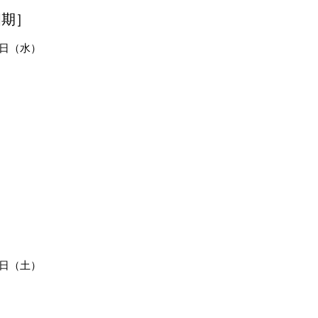
第四期］
22日（水）
11日（土）