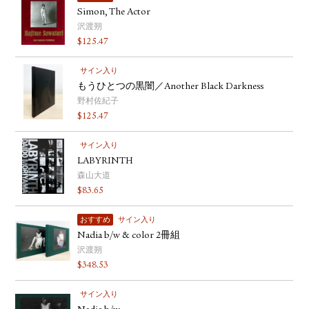
Simon, The Actor
沢渡朔
$
125.47
サイン入り
もうひとつの黒闇／Another Black Darkness
野村佐紀子
$
125.47
サイン入り
LABYRINTH
森山大道
$
83.65
おすすめ
サイン入り
Nadia b/w & color 2冊組
沢渡朔
$
348.53
サイン入り