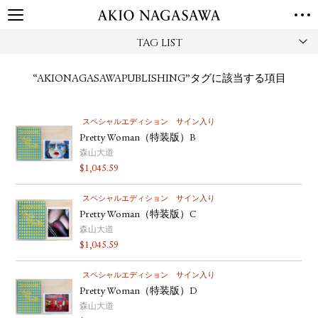
TAG LIST
TOP
GALLERY
“AKIONAGASAWAPUBLISHING”タグに該当する項目
GINZA
AOYAMA
TORANOMON
ONLINE
スペシャルエディション
サイン入り
PUBLISHING
Pretty Woman（特装版）B
ONLINE SHOP
森山大道
$
1,045.59
NEWS
ABOUT
スペシャルエディション
サイン入り
ABOUT US
LOCATIONS
Pretty Woman（特装版）C
森山大道
PRIVACY POLICY
$
1,045.59
INSTAGRAM
スペシャルエディション
サイン入り
GALLERY
PUBLISHING
Pretty Woman（特装版）D
TWITTER
森山大道
FACEBOOK