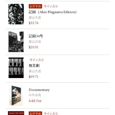
おすすめ
サイン入り
記録（Akio Nagasawa Edition）
森山大道
$
55.76
記録34号
森山大道
$
20.91
サイン入り
無言劇
森山大道
$
69.71
Documentary
中平卓馬
Sold Out
おすすめ
サイン入り