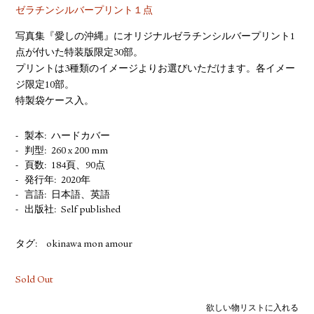
ゼラチンシルバープリント１点
写真集『愛しの沖縄』にオリジナルゼラチンシルバープリント1
点が付いた特装版限定30部。
プリントは3種類のイメージよりお選びいただけます。各イメー
ジ限定10部。
特製袋ケース入。
製本
ハードカバー
判型
260 x 200 mm
頁数
184頁、90点
発行年
2020年
言語
日本語、英語
出版社
Self published
タグ:
okinawa mon amour
Sold Out
欲しい物リストに入れる