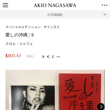
OTHERS
TOP
GALLERY
スペシャルエディション、サイン入り
GINZA
AOYAMA
TORANOMON
愛しの沖縄 / B
ONLINE
PUBLISHING
クロエ・ジャフェ
ONLINE SHOP
$
803.43
¥
€
£
（税込）
NEWS
ABOUT
ABOUT US
LOCATIONS
PRIVACY POLICY
INSTAGRAM
GALLERY
PUBLISHING
TWITTER
FACEBOOK