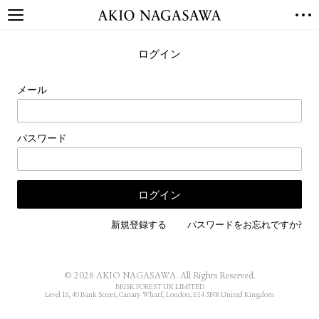
TOP
ログイン
GALLERY
GINZA
AOYAMA
TORANOMON
メール
ONLINE
PUBLISHING
パスワード
ONLINE SHOP
NEWS
ABOUT
ABOUT US
LOCATIONS
新規登録する
パスワードをお忘れですか?
PRIVACY POLICY
INSTAGRAM
© 2026 AKIO NAGASAWA. All Rights Reserved.
GALLERY
PUBLISHING
BRISK FOREST UK LIMITED
Level 18, 40 Bank Street, Canary Wharf, London, E14 5NR United Kingdom
TWITTER
FACEBOOK