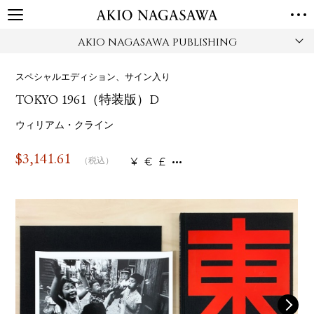
AKIO NAGASAWA PUBLISHING
TOP
GALLERY
スペシャルエディション、サイン入り
GINZA
AOYAMA
TORANOMON
TOKYO 1961（特装版）D
ONLINE
PUBLISHING
ウィリアム・クライン
ONLINE SHOP
$
3,141.61
¥
€
£
（税込）
NEWS
ABOUT
ABOUT US
LOCATIONS
PRIVACY POLICY
INSTAGRAM
GALLERY
PUBLISHING
TWITTER
FACEBOOK