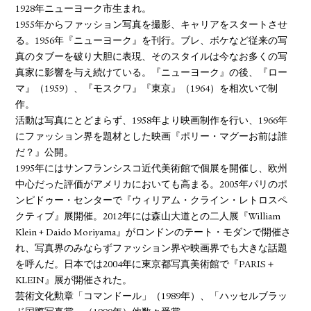
1928年ニューヨーク市生まれ。
1955年からファッション写真を撮影、キャリアをスタートさせ
る。1956年『ニューヨーク』を刊行。ブレ、ボケなど従来の写
真のタブーを破り大胆に表現、そのスタイルは今なお多くの写
真家に影響を与え続けている。『ニューヨーク』の後、『ロー
マ』（1959）、『モスクワ』『東京』（1964）を相次いで制
作。
活動は写真にとどまらず、1958年より映画制作を行い、1966年
にファッション界を題材とした映画『ポリー・マグーお前は誰
だ？』公開。
1995年にはサンフランシスコ近代美術館で個展を開催し、欧州
中心だった評価がアメリカにおいても高まる。2005年パリのポ
ンピドゥー・センターで『ウィリアム・クライン・レトロスペ
クティブ』展開催。2012年には森山大道との二人展『William
Klein + Daido Moriyama』がロンドンのテート・モダンで開催さ
れ、写真界のみならずファッション界や映画界でも大きな話題
を呼んだ。日本では2004年に東京都写真美術館で『PARIS＋
KLEIN』展が開催された。
芸術文化勲章「コマンドール」（1989年）、「ハッセルブラッ