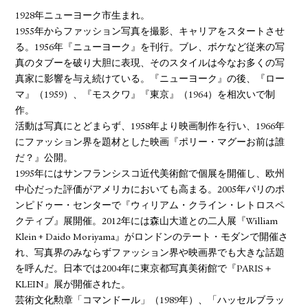
1928年ニューヨーク市生まれ。
1955年からファッション写真を撮影、キャリアをスタートさせ
る。1956年『ニューヨーク』を刊行。ブレ、ボケなど従来の写
真のタブーを破り大胆に表現、そのスタイルは今なお多くの写
真家に影響を与え続けている。『ニューヨーク』の後、『ロー
マ』（1959）、『モスクワ』『東京』（1964）を相次いで制
作。
活動は写真にとどまらず、1958年より映画制作を行い、1966年
にファッション界を題材とした映画『ポリー・マグーお前は誰
だ？』公開。
1995年にはサンフランシスコ近代美術館で個展を開催し、欧州
中心だった評価がアメリカにおいても高まる。2005年パリのポ
ンピドゥー・センターで『ウィリアム・クライン・レトロスペ
クティブ』展開催。2012年には森山大道との二人展『William
Klein + Daido Moriyama』がロンドンのテート・モダンで開催さ
れ、写真界のみならずファッション界や映画界でも大きな話題
を呼んだ。日本では2004年に東京都写真美術館で『PARIS＋
KLEIN』展が開催された。
芸術文化勲章「コマンドール」（1989年）、「ハッセルブラッ