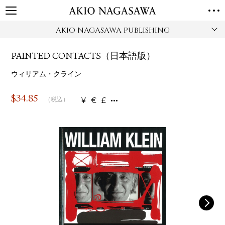
AKIO NAGASAWA PUBLISHING
TOP
GALLERY
PAINTED CONTACTS（日本語版）
GINZA
AOYAMA
TORANOMON
ONLINE
ウィリアム・クライン
PUBLISHING
$
34.85
¥
€
£
（税込）
ONLINE SHOP
NEWS
ABOUT
ABOUT US
LOCATIONS
PRIVACY POLICY
INSTAGRAM
GALLERY
PUBLISHING
TWITTER
FACEBOOK