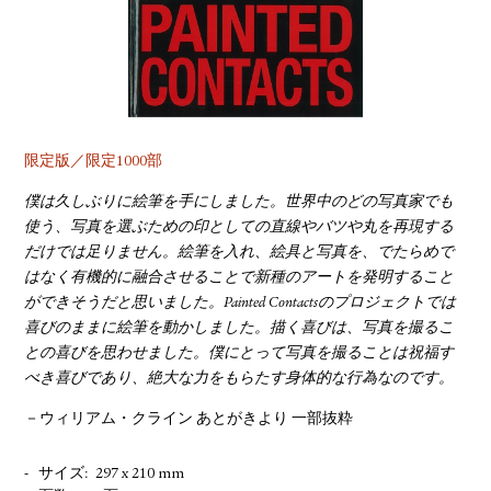
YOUTUBE
限定版／限定1000部
僕は久しぶりに絵筆を手にしました。世界中のどの写真家でも
使う、写真を選ぶための印としての直線やバツや丸を再現する
だけでは足りません。絵筆を入れ、絵具と写真を、でたらめで
はなく有機的に融合させることで新種のアートを発明すること
ができそうだと思いました。Painted Contactsのプロジェクトでは
喜びのままに絵筆を動かしました。描く喜びは、写真を撮るこ
との喜びを思わせました。僕にとって写真を撮ることは祝福す
べき喜びであり、絶大な力をもらたす身体的な行為なのです。
－ウィリアム・クライン あとがきより 一部抜粋
サイズ
297 x 210 mm