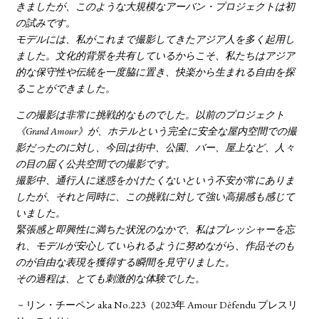
きましたが、このような大規模なアーバン・プロジェクトは初
の試みです。
モデルには、私がこれまで撮影してきたアジア人を多く起用し
ました。文化的背景を共有しているからこそ、私たちはアジア
的な保守性や伝統を一度脇に置き、快楽から生まれる自由を探
ることができました。
この撮影は非常に挑戦的なものでした。以前のプロジェクト
《Grand Amour》が、ホテルという完全に安全な屋内空間での撮
影だったのに対し、今回は街中、公園、バー、屋上など、人々
の目の届く公共空間での撮影です。
撮影中、通行人に迷惑をかけたくないという不安が常にありま
したが、それと同時に、この挑戦に対して強い高揚感も感じて
いました。
緊張感と即興性に満ちた状況のなかで、私はプレッシャーを忘
れ、モデルが安心していられるように努めながら、作品そのも
のが自由な表現を獲得する瞬間を見守りました。
その過程は、とても刺激的な体験でした。
－リン・チーペン aka No.223（2023年 Amour Défendu プレスリ