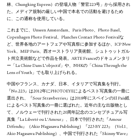
林、Chungking Express）の登場人物「警官223号」から採用され
た。メディア規制の厳しい中国で本名での活動を避けるため
に、この通称を使用している。
これまでに、Unseen Amsterdam、Paris Photo、Photo Basel、
Copenhagen Photo Festival、Planches Contact Photo Festivalな
ど、世界各地のアートフェアや写真祭に参加するほか、ICP New
York、MEP Paris、西オーストラリア美術館、シュトゥットガル
ト州立美術館などで作品を発表。ARTE Franceのドキュメンタリ
ー「La Chine Dans L’objectif」や、NHKの「China Through the
Lens of Youth」でも取り上げられる。
中国やフランス、カナダ、日本、イタリアで写真集を刊行。
『No.223』は2012年にPHOTOEYEによるベスト写真集の一冊に
選出され、『Sour Strawberries』は2018年にスペインのEl País紙
によるベスト写真集の一冊に選ばれた。近年の主な出版物とし
て、ノルウェーで刊行された20周年記念のコンセプチュアル写
真集『La Liberté ou L’Amour』、日本で刊行された『Amour
Défendu』（Akio Nagasawa Publishing）『223 BY 223』（Vol.1、
Akio Nagasawa Publishing）、中国で刊行された『Skinny Wave』