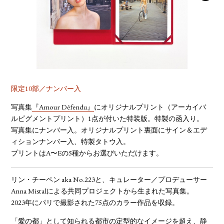
YOUTUBE
限定10部／ナンバー入
写真集
『Amour Défendu』
にオリジナルプリント（アーカイバ
ルピグメントプリント）1点が付いた特装版。特製の函入り。
写真集にナンバー入。オリジナルプリント裏面にサイン＆エデ
ィションナンバー入、特製タトウ入。
プリントはA〜Eの5種からお選びいただけます。
リン・チーペン aka No.223と、キュレーター／プロデューサー
Anna Mistalによる共同プロジェクトから生まれた写真集。
2023年にパリで撮影された75点のカラー作品を収録。
「愛の都」として知られる都市の定型的なイメージを超え、静