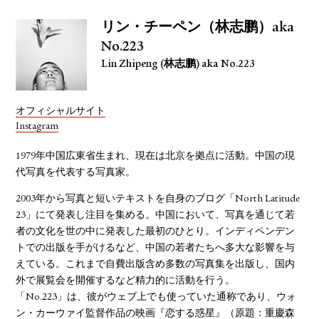
リン・チーペン（林志鹏）aka
No.223
Lin Zhipeng (林志鹏) aka No.223
オフィシャルサイト
Instagram
1979年中国広東省生まれ、現在は北京を拠点に活動。中国の現
代写真を代表する写真家。
2003年から写真と短いテキストを自身のブログ「North Latitude
23」にて発表し注目を集める。中国において、写真を通じて若
者の文化を世の中に発表した最初のひとり。インディペンデン
トでの出版を手がけるなど、中国の若者たちへ多大な影響を与
えている。これまで自費出版含め多数の写真集を出版し、国内
外で展覧会を開催するなど精力的に活動を行う。
「No.223」は、彼がウェブ上でも使っていた通称であり、ウォ
ン・カーウァイ監督作品の映画『恋する惑星』（原題：重慶森