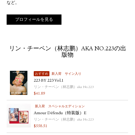
など。
プロフィールを見る
リン・チーペン（林志鹏）AKA NO.223の出
版物
おすすめ
新入荷
サイン入り
223 BY 223 Vol.1
リン・チーペン（林志鹏）aka No.223
$
41.89
新入荷
スペシャルエディション
Amour Défendu（特装版）E
リン・チーペン（林志鹏）aka No.223
$
558.51