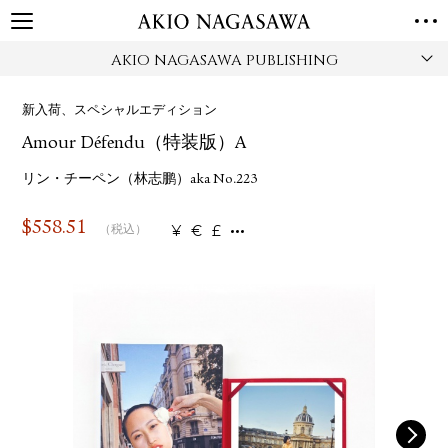
AKIO NAGASAWA PUBLISHING
TOP
GALLERY
新入荷、スペシャルエディション
GINZA
AOYAMA
TORANOMON
Amour Défendu（特装版）A
ONLINE
PUBLISHING
リン・チーペン（林志鹏）aka No.223
ONLINE SHOP
$
558.51
¥
€
£
（税込）
NEWS
ABOUT
ABOUT US
LOCATIONS
PRIVACY POLICY
INSTAGRAM
GALLERY
PUBLISHING
TWITTER
FACEBOOK