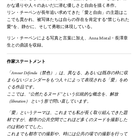
かな通りや人々のあいだに潜む優しさと自由を描く本作。
リン・チーペンが長年追い求めてきた「愛と自由」の主題はこ
こでも貫かれ、被写体たちは自らの存在を肯定する“禁じられた
愛”を、静かに、そして勇敢に体現している。
リン・チーペンによる写真と言葉に加え、Anna Mistal・長澤章
生との鼎談を収録。
作家ステートメント
「Amour Défendu（禁色）」は、異なる、あるいは既存の枠に収
まらないジェンダーをもつ人々によって表現される「愛」をめ
ぐる作品です。
ここでは、“公然たるヌード”という伝統的な概念を、解放
（liberation） という形で問い直しています。
「愛」というテーマは、これまでも私が長く取り組んできた題
材ですが、都市の公共空間でこれほど多くのヌードを撮影した
のは初めてでした。
これまでも都市での撮影や、時には公共の場での撮影を行って