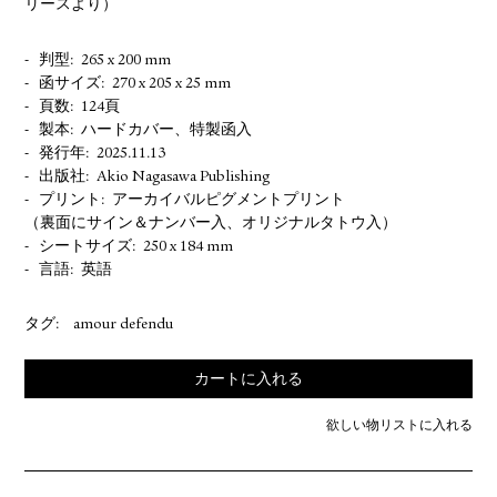
リースより）
判型
265 x 200 mm
函サイズ
270 x 205 x 25 mm
頁数
124頁
製本
ハードカバー、特製函入
発行年
2025.11.13
出版社
Akio Nagasawa Publishing
プリント
アーカイバルピグメントプリント
（裏面にサイン＆ナンバー入、オリジナルタトウ入）
シートサイズ
250 x 184 mm
言語
英語
タグ:
amour defendu
カートに入れる
欲しい物リストに入れる