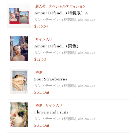
新入荷
スペシャルエディション
Amour Défendu（特装版）A
リン・チーペン（林志鹏）aka No.223
$
555.54
サイン入り
Amour Défendu（禁色）
リン・チーペン（林志鹏）aka No.223
$
62.50
稀少
Sour Strawberries
リン・チーペン（林志鹏）aka No.223
Sold Out
稀少
サイン入り
Flowers and Fruits
リン・チーペン（林志鹏）aka No.223
Sold Out