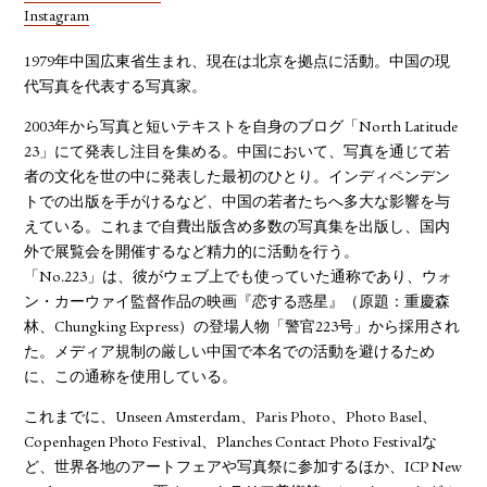
Instagram
1979年中国広東省生まれ、現在は北京を拠点に活動。中国の現
代写真を代表する写真家。
2003年から写真と短いテキストを自身のブログ「North Latitude
23」にて発表し注目を集める。中国において、写真を通じて若
者の文化を世の中に発表した最初のひとり。インディペンデン
トでの出版を手がけるなど、中国の若者たちへ多大な影響を与
えている。これまで自費出版含め多数の写真集を出版し、国内
外で展覧会を開催するなど精力的に活動を行う。
「No.223」は、彼がウェブ上でも使っていた通称であり、ウォ
ン・カーウァイ監督作品の映画『恋する惑星』（原題：重慶森
林、Chungking Express）の登場人物「警官223号」から採用され
た。メディア規制の厳しい中国で本名での活動を避けるため
に、この通称を使用している。
これまでに、Unseen Amsterdam、Paris Photo、Photo Basel、
Copenhagen Photo Festival、Planches Contact Photo Festivalな
ど、世界各地のアートフェアや写真祭に参加するほか、ICP New