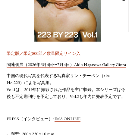
YOUTUBE
限定版／限定800部／数量限定サイン入
関連個展（2026年6月4日〜7月4日）Akio Nagasawa Gallery Ginza
中国の現代写真を代表する写真家リン・チーペン（aka
No.223）による写真集。
Vol.1は、2019年に撮影された作品を主に収録。本シリーズは今
後も不定期刊⾏を予定しており、Vol.2も年内に発表予定です。
PRESS（インタビュー）:
IMA ONLINE
判型
280 x 230 x 10 mm