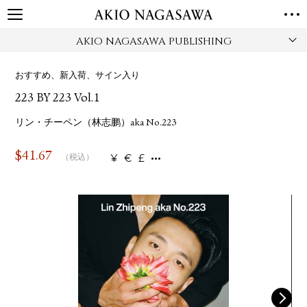
AKIO NAGASAWA PUBLISHING
TOP
GALLERY
おすすめ、新入荷、サイン入り
GINZA
AOYAMA
TORANOMON
223 BY 223 Vol.1
ONLINE
PUBLISHING
リン・チーペン（林志鹏）aka No.223
ONLINE SHOP
$
41.67
¥
€
£
（税込）
NEWS
ABOUT
ABOUT US
LOCATIONS
PRIVACY POLICY
INSTAGRAM
GALLERY
PUBLISHING
TWITTER
FACEBOOK