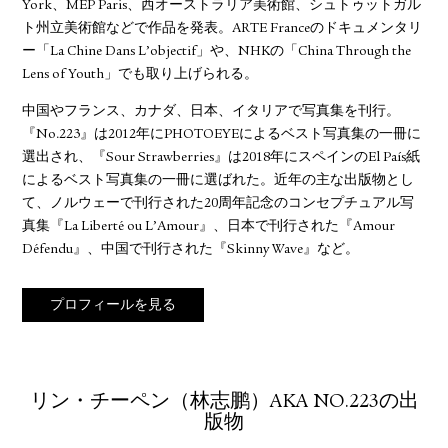
York、MEP Paris、西オーストラリア美術館、シュトゥットガル
ト州立美術館などで作品を発表。ARTE Franceのドキュメンタリ
ー「La Chine Dans L’objectif」や、NHKの「China Through the
Lens of Youth」でも取り上げられる。
中国やフランス、カナダ、日本、イタリアで写真集を刊行。
『No.223』は2012年にPHOTOEYEによるベスト写真集の一冊に
選出され、『Sour Strawberries』は2018年にスペインのEl País紙
によるベスト写真集の一冊に選ばれた。近年の主な出版物とし
て、ノルウェーで刊行された20周年記念のコンセプチュアル写
真集『La Liberté ou L’Amour』、日本で刊行された『Amour
Défendu』、中国で刊行された『Skinny Wave』など。
プロフィールを見る
リン・チーペン（林志鹏）AKA NO.223の出
版物