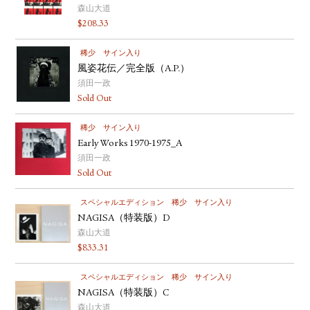
森山大道
YOUTUBE
$
208.33
稀少
サイン入り
風姿花伝／完全版（A.P.）
須田一政
Sold Out
稀少
サイン入り
Early Works 1970-1975_A
須田一政
Sold Out
スペシャルエディション
稀少
サイン入り
NAGISA（特装版）D
森山大道
$
833.31
スペシャルエディション
稀少
サイン入り
NAGISA（特装版）C
森山大道