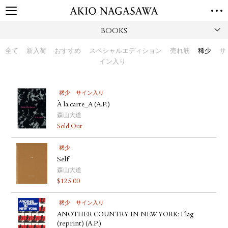
BOOKS
TOP
GALLERY
全て
新入荷
おすすめ
スペシャルエディション
売れ筋
稀少
サ
GINZA
AOYAMA
TORANOMON
イン入り
ONLINE
PUBLISHING
稀少
サイン入り
À la carte_A (A.P.)
ONLINE SHOP
森山大道
NEWS
Sold Out
ABOUT
ABOUT US
稀少
LOCATIONS
Self
森山大道
PRIVACY POLICY
$
125.00
INSTAGRAM
GALLERY
PUBLISHING
稀少
サイン入り
TWITTER
ANOTHER COUNTRY IN NEW YORK: Flag
(reprint) (A.P.)
FACEBOOK