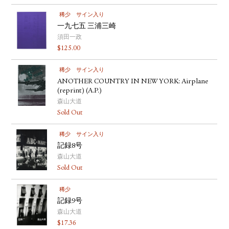
稀少
サイン入り
一九七五 三浦三崎
須田一政
$
125.00
稀少
サイン入り
ANOTHER COUNTRY IN NEW YORK: Airplane
(reprint) (A.P.)
森山大道
Sold Out
稀少
サイン入り
記録8号
森山大道
Sold Out
稀少
記録9号
森山大道
$
17.36