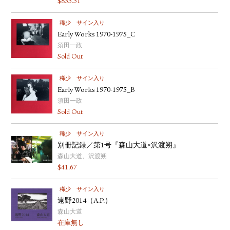
$
833.31
稀少
サイン入り
Early Works 1970-1975_C
須田一政
Sold Out
稀少
サイン入り
Early Works 1970-1975_B
須田一政
Sold Out
稀少
サイン入り
別冊記録／第1号『森山大道×沢渡朔』
森山大道、沢渡朔
$
41.67
稀少
サイン入り
遠野2014（A.P.）
森山大道
在庫無し