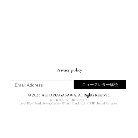
Privacy policy
© 2026 AKIO NAGASAWA. All Rights Reserved.
BRISK FOREST UK LIMITED
Level 18, 40 Bank Street, Canary Wharf, London, E14 5NR United Kingdom