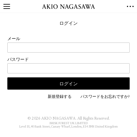
TOP
ログイン
GALLERY
GINZA
AOYAMA
TORANOMON
メール
ONLINE
PUBLISHING
パスワード
ONLINE SHOP
NEWS
ABOUT
ABOUT US
LOCATIONS
新規登録する
パスワードをお忘れですか?
PRIVACY POLICY
INSTAGRAM
© 2026 AKIO NAGASAWA. All Rights Reserved.
GALLERY
PUBLISHING
BRISK FOREST UK LIMITED
Level 18, 40 Bank Street, Canary Wharf, London, E14 5NR United Kingdom
TWITTER
FACEBOOK