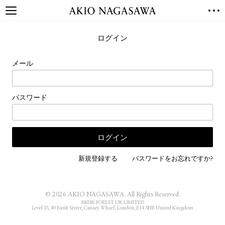
TOP
ログイン
GALLERY
GINZA
AOYAMA
TORANOMON
メール
ONLINE
PUBLISHING
パスワード
ONLINE SHOP
NEWS
ABOUT
ABOUT US
LOCATIONS
新規登録する
パスワードをお忘れですか?
PRIVACY POLICY
INSTAGRAM
© 2026 AKIO NAGASAWA. All Rights Reserved.
GALLERY
PUBLISHING
BRISK FOREST UK LIMITED
Level 18, 40 Bank Street, Canary Wharf, London, E14 5NR United Kingdom
TWITTER
FACEBOOK