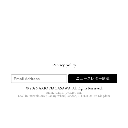
Privacy policy
© 2026 AKIO NAGASAWA. All Rights Reserved.
BRISK FOREST UK LIMITED
Level 18, 40 Bank Street, Canary Wharf, London, E14 5NR United Kingdom