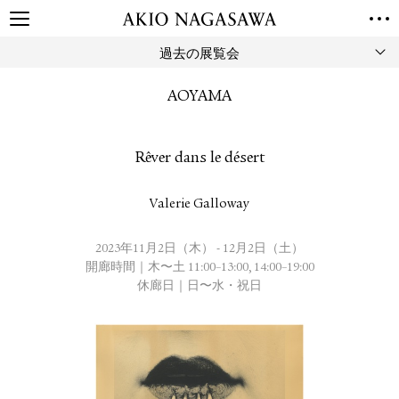
過去の展覧会
TOP
GALLERY
AOYAMA
GINZA
AOYAMA
TORANOMON
ONLINE
Rêver dans le désert
PUBLISHING
ONLINE SHOP
Valerie Galloway
NEWS
ABOUT
2023年11月2日（木） - 12月2日（土）
ABOUT US
LOCATIONS
開廊時間｜木〜土 11:00–13:00, 14:00–19:00
休廊日｜日〜水・祝日
PRIVACY POLICY
INSTAGRAM
GALLERY
PUBLISHING
TWITTER
FACEBOOK