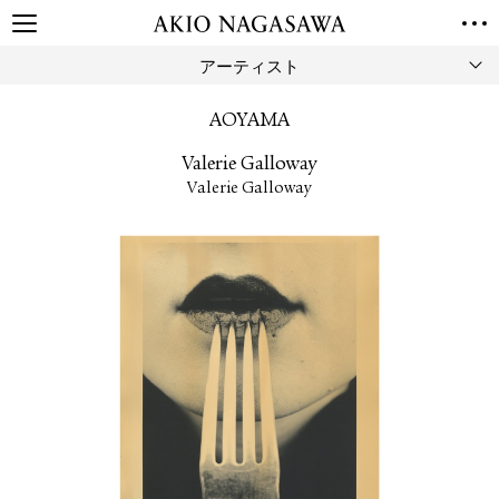
アーティスト
TOP
GALLERY
AOYAMA
GINZA
AOYAMA
TORANOMON
Valerie Galloway
ONLINE
Valerie Galloway
PUBLISHING
ONLINE SHOP
NEWS
ABOUT
ABOUT US
LOCATIONS
PRIVACY POLICY
INSTAGRAM
GALLERY
PUBLISHING
TWITTER
FACEBOOK